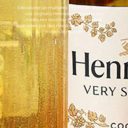
Découvrez de multiples façons de déguster
vos cognacs Hennessy, à travers nos
meilleures recettes de cocktails été,
élaborées par des mixologistes passionnés à
travers le monde.