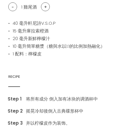
-
1
雞尾酒
+
40
毫升軒尼詩V.S.O.P
15
毫升庫拉索橙酒
20
毫升新鮮檸檬汁
10
毫升簡單糖漿（糖與水以1:1的比例加熱融化）
1
配料：檸檬皮
RECIPE
将所有成分 倒入加有冰块的调酒杯中
摇晃冷却後倒入古典碟形杯中
并以柠檬皮作为装饰。