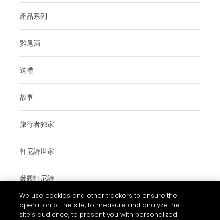
產品系列
雞尾酒
送禮
故事
旅行者独家
軒尼詩世家
參觀軒尼詩
We use cookies and other trackers to ensure the
operation of the site, to measure and analyze the
site’s audience, to present you with personalized
使用條款與細則