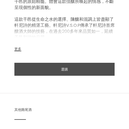
干邑的原始精髓。體會這款佳釀所喚起的情感，不斷
呈現個性的新面貌。
這款干邑從生命之水的選擇、陳釀和混調上皆盡顯了
軒尼詩的精湛工藝。軒尼詩V.S.O.P傳承了軒尼詩首席
釀酒大師的技藝，在過去200多年來品質如一，延續
干邑和諧的品質。
更多
選購
其他雞尾酒