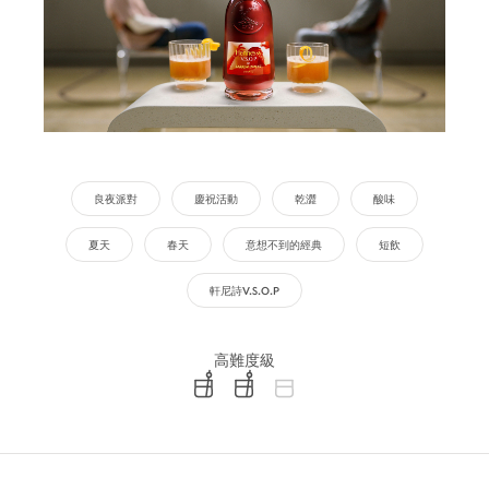
良夜派對
慶祝活動
乾澀
酸味
夏天
春天
意想不到的經典
短飲
軒尼詩V.S.O.P
高難度級
difficulty level: easy
difficulty level: intermediate
difficulty level: advanced