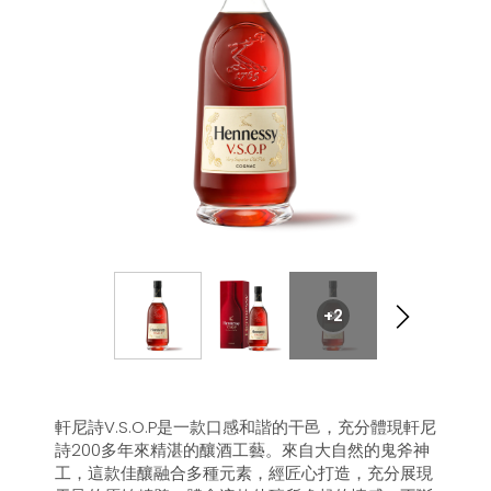
+2
軒尼詩V.S.O.P是一款口感和諧的干邑，充分體現軒尼
詩200多年來精湛的釀酒工藝。來自大自然的鬼斧神
工，這款佳釀融合多種元素，經匠心打造，充分展現