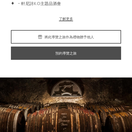
- 軒尼詩X.O主題品酒會
了解更多
將此導覽之旅作為禮物贈予他人
預約導覽之旅