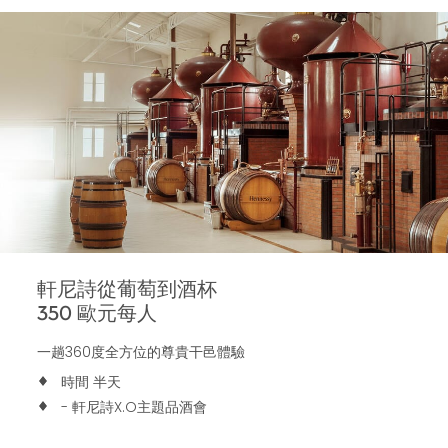
軒尼詩從葡萄到酒杯
350
歐元每人
一趟360度全方位的尊貴干邑體驗
時間 半天
- 軒尼詩X.O主題品酒會