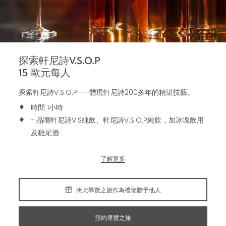
探索軒尼詩V.S.O.P
15
歐元每人
探索軒尼詩V.S.O.P——體現軒尼詩200多年的精湛技藝。
時間 1小時
- 品嚐軒尼詩V.S純飲、軒尼詩V.S.O.P純飲，加冰塊飲用
及雞尾酒
了解更多
將此導覽之旅作為禮物贈予他人
預約導覽之旅