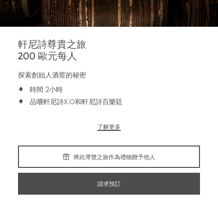
軒尼詩尊貴之旅
200
歐元每人
探索創始人酒窖的秘密
時間 2小時
品嚐軒尼詩X.O和軒尼詩百樂廷
了解更多
將此導覽之旅作為禮物贈予他人
請求預訂