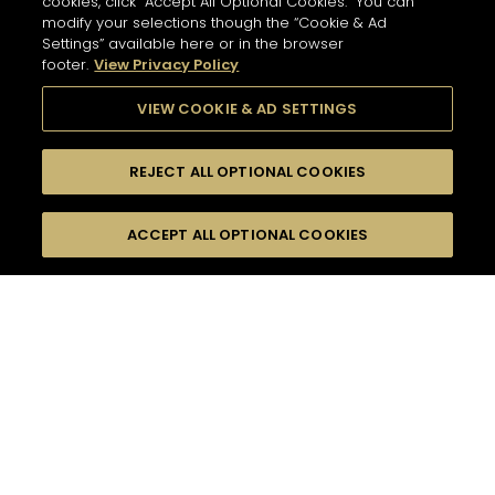
cookies, click “Accept All Optional Cookies.” You can
428 公里
modify your selections though the “Cookie & Ad
Settings” available here or in the browser
地址
新聞通訊
footer.
View Privacy Policy
LES CAVES PARTICULIERES - 巴黎機場T2E店
Paris Charles de Gaulle Airport, Terminal 2 E, Le
Mesnil-Amelot
77990 Paris - FR
VIEW COOKIE & AD SETTINGS
在此訂閱，以接收我們的最新消息、新聞和軒尼詩優
資訊
惠。
營業時間
REJECT ALL OPTIONAL COOKIES
服務
6 AM - 11 PM
輸入地址並選擇產品以查找商店/零售商
請輸入電郵以訂閱電子通訊
*
品鑒體驗
切換顯示
ACCEPT ALL OPTIONAL COOKIES
FILTERS
In Store Products
地圖模式
軒尼詩V.S.O.P - JAMES HENNESSY - 軒尼詩X.O - HENNESSY
X.X.O - 軒尼詩百樂廷干邑 - 軒尼詩李察干邑
取得路線
軒尼詩X.O「旅行精神」系列香港限量版
SELECT A SERVICE
產品系列
軒尼詩門店
軒尼詩 法蘭克福機場T2店
820 公里
雞尾酒
地址