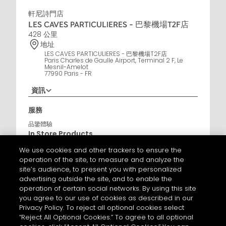
軒尼詩門店
LES CAVES PARTICULIERES - 巴黎機場T2F店
428 公里
地址
LES CAVES PARTICULIERES - 巴黎機場T2F店
Paris Charles de Gaulle Airport, Terminal 2 F, Le
Mesnil-Amelot
77990 Paris - FR
資訊
營業時間
服務
6AM - 10:30PM
品鑒體驗
In Store Products
軒尼詩V.S.O.P - JAMES HENNESSY - 軒尼詩X.O - HENNESSY
We use cookies and other trackers to ensure the
X.X.O - 軒尼詩百樂廷干邑 - 軒尼詩李察干邑
operation of the site, to measure and analyze the
site’s audience, to present you with personalized
取得路線
advertising outside the site, and to enable the
operation of certain social networks. By using this site
you agree to our use of cookies as described in our
Privacy Policy. To reject all optional cookies select
軒尼詩門店
“Reject All Optional Cookies.” To agree to all optional
LES CAVES PARTICULIERES - 巴黎機場T2E店