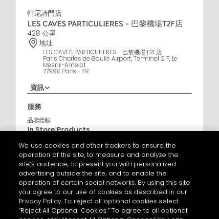
軒尼詩門店
LES CAVES PARTICULIERES - 巴黎機場T2F店
428 公里
地址
LES CAVES PARTICULIERES - 巴黎機場T2F店
Paris Charles de Gaulle Airport, Terminal 2 F, Le
Mesnil-Amelot
77990 Paris - FR
資訊
營業時間
服務
6AM - 10:30PM
品鑒體驗
In Store Products
軒尼詩V.S.O.P - JAMES HENNESSY - 軒尼詩X.O - HENNESSY
We use cookies and other trackers to ensure the
X.X.O - 軒尼詩百樂廷干邑 - 軒尼詩李察干邑
operation of the site, to measure and analyze the
site’s audience, to present you with personalized
取得路線
advertising outside the site, and to enable the
operation of certain social networks. By using this site
you agree to our use of cookies as described in our
Privacy Policy. To reject all optional cookies select
軒尼詩門店
“Reject All Optional Cookies.” To agree to all optional
LES CAVES PARTICULIERES - 巴黎機場T2E店