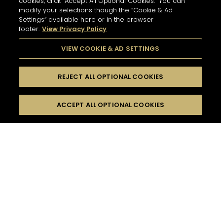
cookies, click “Accept All Optional Cookies.” You can
428 公里
modify your selections though the “Cookie & Ad
Settings” available here or in the browser
地址
新聞通訊
footer.
View Privacy Policy
LES CAVES PARTICULIERES - 巴黎機場T2E店
Paris Charles de Gaulle Airport, Terminal 2 E, Le
Mesnil-Amelot
77990 Paris - FR
VIEW COOKIE & AD SETTINGS
在此訂閱，以接收我們的最新消息、新聞和軒尼詩優
資訊
惠。
營業時間
REJECT ALL OPTIONAL COOKIES
服務
6 AM - 11 PM
輸入地址並選擇產品以查找商店/零售商
請輸入電郵以訂閱電子通訊
*
品鑒體驗
切換顯示
ACCEPT ALL OPTIONAL COOKIES
FILTERS
In Store Products
地圖模式
軒尼詩V.S.O.P - JAMES HENNESSY - 軒尼詩X.O - HENNESSY
X.X.O - 軒尼詩百樂廷干邑 - 軒尼詩李察干邑
取得路線
軒尼詩X.O X 法蘭克．蓋瑞
SELECT A SERVICE
產品系列
軒尼詩門店
軒尼詩 法蘭克福機場T2店
820 公里
雞尾酒
地址