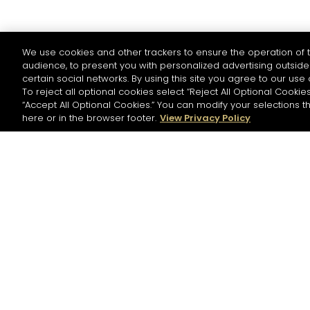
We use cookies and other trackers to ensure the operation of t
audience, to present you with personalized advertising outside 
certain social networks. By using this site you agree to our use 
To reject all optional cookies select “Reject All Optional Cookies
“Accept All Optional Cookies.” You can modify your selections t
here or in the browser footer.
View Privacy Policy
新聞通訊
在此訂閱，以接收我們的最新消息、新聞和軒尼詩優
惠。