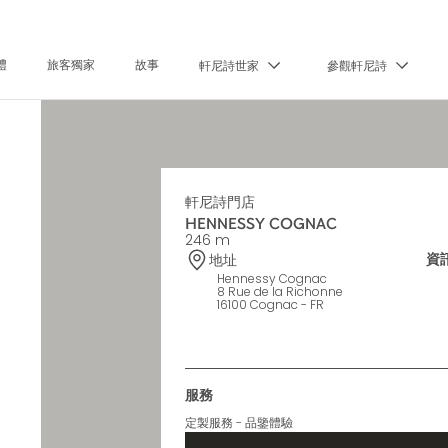
禮
旅客獨家
故事
軒尼詩世家
參觀軒尼詩
軒尼詩門店
HENNESSY COGNAC
246 m
資
地址
Hennessy Cognac
8 Rue de la Richonne
16100 Cognac - FR
服務
定製服務 - 品鑒體驗