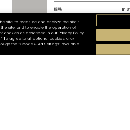
服務
In 
品鑒體驗
軒尼詩V
he site, to measure and analyze the site’s
HEN
the site, and to enable the operation of
干邑
of cookies as described in our Privacy Policy.
.” To agree to all optional cookies, click
hough the “Cookie & Ad Settings” available
軒尼詩門店
軒尼詩 法蘭克福機場T2店
820 公里
資
地址
軒尼詩 法蘭克福機場T2店
請輸入電郵以訂閱電子通訊
*
Kapitan-Lehmann-Street
60489 Frankfurt am Main - DE
服務
In 
品鑒體驗
軒尼詩V