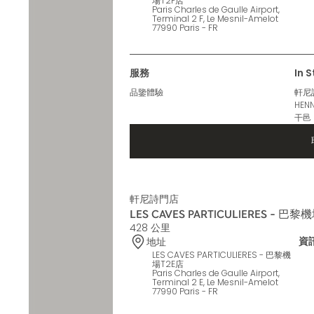
場T2F店
Paris Charles de Gaulle Airport,
Terminal 2 F, Le Mesnil-Amelot
77990 Paris - FR
服務
In 
品鑒體驗
軒尼詩V
HEN
干邑
軒尼詩門店
LES CAVES PARTICULIERES - 巴黎
428 公里
資
地址
LES CAVES PARTICULIERES - 巴黎機
場T2E店
Paris Charles de Gaulle Airport,
Terminal 2 E, Le Mesnil-Amelot
77990 Paris - FR