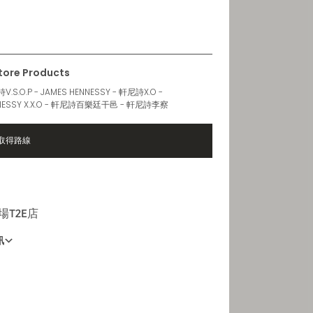
6AM - 10:30PM
Store Products
.S.O.P - JAMES HENNESSY - 軒尼詩X.O -
NESSY X.X.O - 軒尼詩百樂廷干邑 - 軒尼詩李察
取得路線
機場T2E店
訊
營業時間
6 AM - 11 PM