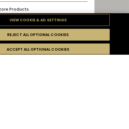
Store Products
.S.O.P - JAMES HENNESSY - 軒尼詩X.O -
VIEW COOKIE & AD SETTINGS
NESSY X.X.O - 軒尼詩百樂廷干邑 - 軒尼詩李察
REJECT ALL OPTIONAL COOKIES
取得路線
ACCEPT ALL OPTIONAL COOKIES
訊
營業時間
9 AM - 8 PM
Store Products
.S.O.P - JAMES HENNESSY - 軒尼詩X.O -