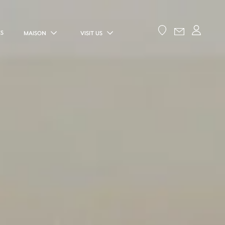
ES
MAISON
VISIT US