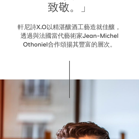
致敬。」
軒尼詩X.O以精湛釀酒工藝造就佳釀，
透過與法國當代藝術家Jean-Michel
Othoniel合作頌揚其豐富的層次。