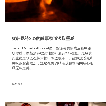
從軒尼詩X.O的醇厚勁道汲取靈感
Jean-Michel Othoniel從干邑漫長的熟成過程中汲
取靈感，煥新演繹標誌性的軒尼詩X.O酒瓶。最珍貴
的生命之水需在橡木桶中陳放數年，方能釋放香氣和
風味的豐富層次，透過祖傳的精湛技藝和時間精心雕
琢原料之美。
聯名系列