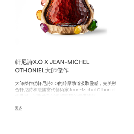
軒尼詩X.O X JEAN-MICHEL
OTHONIEL大師傑作
大師傑作從軒尼詩X.O的醇厚勁道汲取靈感，完美融
合軒尼詩和法國當代藝術家Jean-Michel Othoniel
的世界，呈現他對光線和玻璃的精湛技藝。
作品限量108件，由工匠大師為法國巴卡拉水晶
更多
（Baccarat）打造珠寶般的琢面，讓軒尼詩X.O酒瓶
展現寶石般渾然天成的風采。訂製木箱也經過手工雕
刻，與水晶酒瓶的刻面相互呼應。