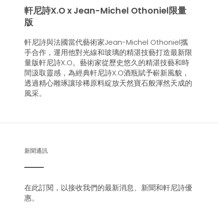
軒尼詩X.O x Jean-Michel Othoniel限量
版
軒尼詩與法國當代藝術家Jean-Michel Othoniel攜
手合作，運用他對光線和玻璃的精湛技藝打造最新限
量版軒尼詩X.O。藝術家從歷史悠久的精湛技藝和時
間汲取靈感，為經典軒尼詩X.O酒瓶賦予嶄新風貌，
透過精心雕琢讓珍稀原料綻放天然寶石般渾然天成的
風采。
新聞通訊
在此訂閱，以接收我們的最新消息、新聞和軒尼詩優
惠。