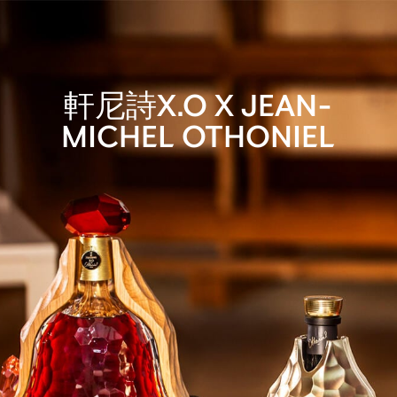
軒尼詩X.O X JEAN-
MICHEL OTHONIEL