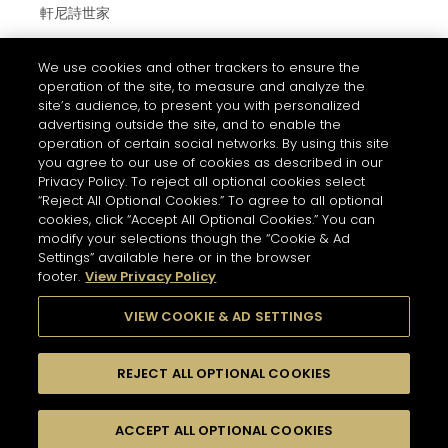
軒尼詩世家
We use cookies and other trackers to ensure the
參觀軒尼詩
operation of the site, to measure and analyze the
site’s audience, to present you with personalized
advertising outside the site, and to enable the
operation of certain social networks. By using this site
使用條款與細則
you agree to our use of cookies as described in our
常見問題
Privacy Policy. To reject all optional cookies select
“Reject All Optional Cookies.” To agree to all optional
私隱和COOKIES政策通知
cookies, click “Accept All Optional Cookies.” You can
modify your selections though the “Cookie & Ad
聯絡我們
Settings” available here or in the browser
的COOKIE設置
footer.
View Privacy Policy
酗酒有害健康。請理性享用美酒
VIEW COOKIE & AD SETTINGS
REJECT ALL OPTIONAL COOKIES
© 2026 軒尼詩
ACCEPT ALL OPTIONAL COOKIES