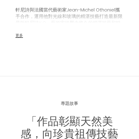
軒尼詩與法國當代藝術家Jean-Michel Othoniel攜
手合作，運用他對光線和玻璃的精湛技藝打造最新限
量版軒尼詩X.O。藝術家從歷史悠久的精湛技藝和時
間汲取靈感，為經典軒尼詩X.O酒瓶賦予嶄新風貌，
透過精心雕琢讓珍稀原料綻放天然寶石般渾然天成的
更多
風采。
專題故事
「作品彰顯天然美
感，向珍貴祖傳技藝