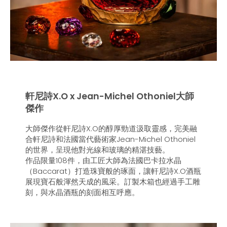
軒尼詩X.O x Jean-Michel Othoniel大師
傑作
大師傑作從軒尼詩X.O的醇厚勁道汲取靈感，完美融
合軒尼詩和法國當代藝術家Jean-Michel Othoniel
的世界，呈現他對光線和玻璃的精湛技藝。
作品限量108件，由工匠大師為法國巴卡拉水晶
（Baccarat）打造珠寶般的琢面，讓軒尼詩X.O酒瓶
展現寶石般渾然天成的風采。訂製木箱也經過手工雕
刻，與水晶酒瓶的刻面相互呼應。