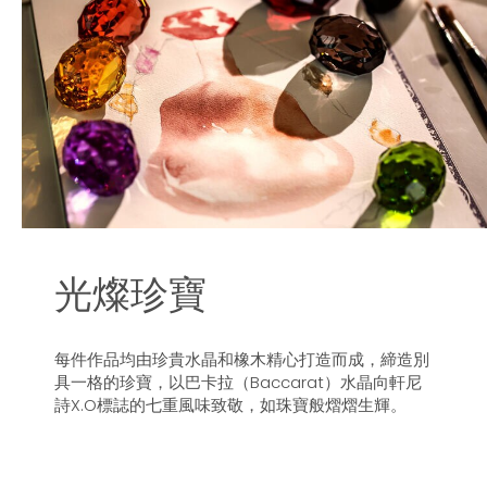
光燦珍寶
每件作品均由珍貴水晶和橡木精心打造而成，締造別
具一格的珍寶，以巴卡拉（Baccarat）水晶向軒尼
詩X.O標誌的七重風味致敬，如珠寶般熠熠生輝。