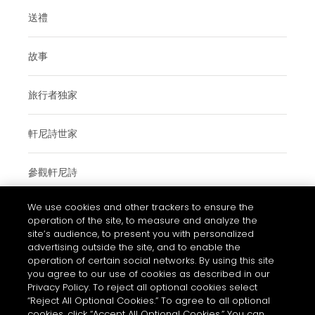
送禮
故事
旅行者独家
軒尼詩世家
參觀軒尼詩
We use cookies and other trackers to ensure the
operation of the site, to measure and analyze the
使用條款與細則
site’s audience, to present you with personalized
advertising outside the site, and to enable the
常見問題
operation of certain social networks. By using this site
私隱和COOKIES政策通知
you agree to our use of cookies as described in our
Privacy Policy. To reject all optional cookies select
聯絡我們
“Reject All Optional Cookies.” To agree to all optional
cookies, click “Accept All Optional Cookies.” You can