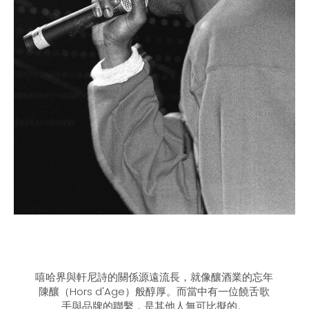
嘻哈界與軒尼詩的關係源遠流長，就像釀酒業的忘年
陳釀（Hors d'Age）般醇厚。而當中有一位饒舌歌
手與品牌的聯繫，是其他人無可比擬的。