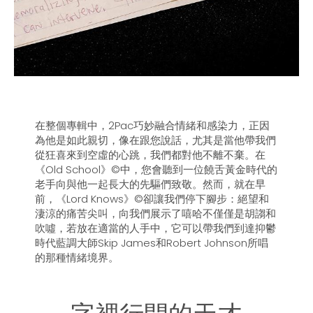
在整個專輯中，2Pac巧妙融合情緒和感染力，正因
為他是如此親切，像在跟您說話，尤其是當他帶我們
從狂喜來到空虛的心跳，我們都對他不離不棄。在
《Old School》©中，您會聽到一位饒舌黃金時代的
老手向與他一起長大的先驅們致敬。然而，就在早
前，《Lord Knows》©卻讓我們停下腳步：絕望和
淒涼的痛苦尖叫，向我們展示了嘻哈不僅僅是胡謅和
吹噓，若放在適當的人手中，它可以帶我們到達抑鬱
時代藍調大師Skip James和Robert Johnson所唱
的那種情緒境界。