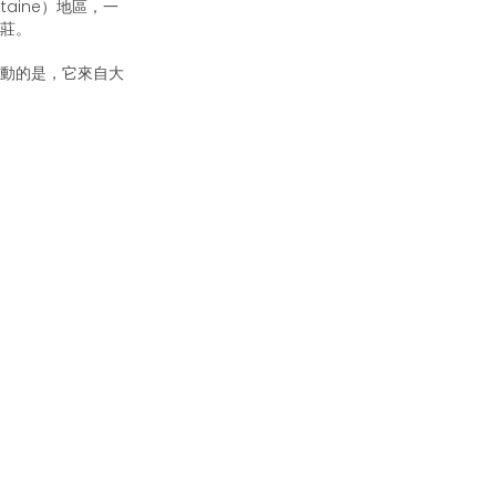
taine）地區，一
莊。
動的是，它來自大