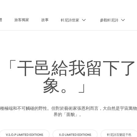
禮
旅客獨家
故事
軒尼詩世家
參觀軒尼詩
「干邑給我留下了
象。」
種極端和不可觸碰的野性。但對於藝術家張恩利而言，大自然是宇宙萬物
界的「面貌」。
V.S.O.P LIMITED EDITIONS
X.O LIMITED EDITIONS
軒尼詩百樂廷干邑