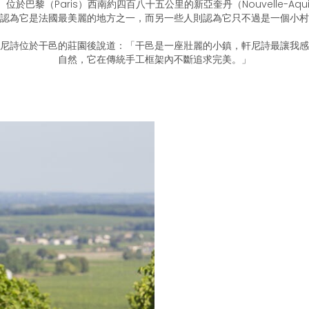
）位於巴黎（Paris）西南約四百八十五公里的新亞奎丹（Nouvelle-Aqui
認為它是法國最美麗的地方之一，而另一些人則認為它只不過是一個小村
尼詩位於干邑的莊園後說道：「干邑是一座壯麗的小鎮，軒尼詩最讓我感
自然，它在傳統手工框架內不斷追求完美。」