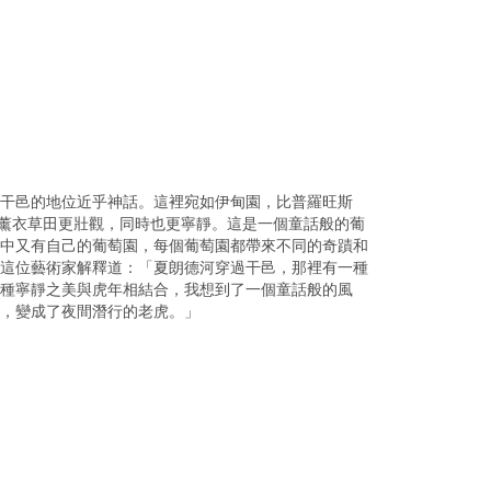
干邑的地位近乎神話。這裡宛如伊甸園，比普羅旺斯
e）的薰衣草田更壯觀，同時也更寧靜。這是一個童話般的葡
中又有自己的葡萄園，每個葡萄園都帶來不同的奇蹟和
這位藝術家解釋道：「夏朗德河穿過干邑，那裡有一種
種寧靜之美與虎年相結合，我想到了一個童話般的風
出，變成了夜間潛行的老虎。」