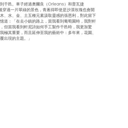
到干邑。車子經過奧爾良（Orleans）和普瓦捷
），然後穿過一片翠綠的景色，青蔥得即使是沙漠玫瑰也會開
木、水、金、土五種元素汲取靈感的張恩利，對此留下
憶道：「在去小鎮的路上，當我看到葡萄園時，我對軒
，但當我看到軒尼詩如何手工製作干邑時，我更加驚
我極其重要，而且延伸至我的藝術中：多年來，花園、
覆出現的主題。」