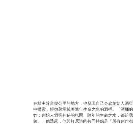
在離主幹道幾公里的地方，他發現自己身處創始人酒窖
中摸索，輕撫著承載著陳年生命之水的酒桶。「酒桶的
妙；創始人酒窖神秘的氛圍、陳年的生命之水，都給我
象。」他透露，他與軒尼詩的共同特點是「所有創作都