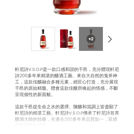
+2
軒尼詩V.S.O.P是一款口感和諧的干邑，充分體現軒尼
詩200多年來精湛的釀酒工藝。來自大自然的鬼斧神
工，這款佳釀融合多種元素，經匠心打造，充分展現
干邑的原始精髓。體會這款佳釀所喚起的情感，不斷
呈現個性的新面貌。
這款干邑從生命之水的選擇、陳釀和混調上皆盡顯了
軒尼詩的精湛工藝。軒尼詩V.S.O.P傳承了軒尼詩首席
釀酒大師的技藝，在過去200多年來品質如一，延續
干邑和諧的品質。