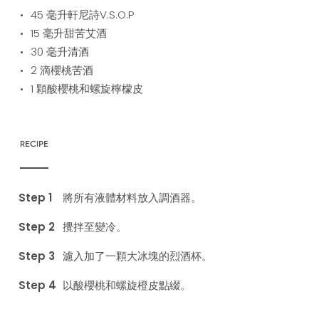
45
毫升軒尼詩V.S.O.P
15
毫升甜苦艾酒
30
毫升清酒
2
滴櫻桃苦酒
1
顆酸櫻桃和螺旋檸檬皮
RECIPE
將所有液體材料放入調酒器。
攪拌至變冷。
濾入加了一顆大冰塊的烈酒杯。
以酸櫻桃和螺旋橙皮點綴。