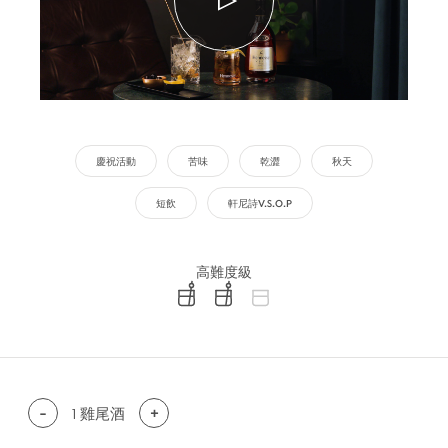
慶祝活動
苦味
乾澀
秋天
短飲
軒尼詩V.S.O.P
高難度級
difficulty level: easy
difficulty level: intermediate
difficulty level: advanced
-
1
雞尾酒
+