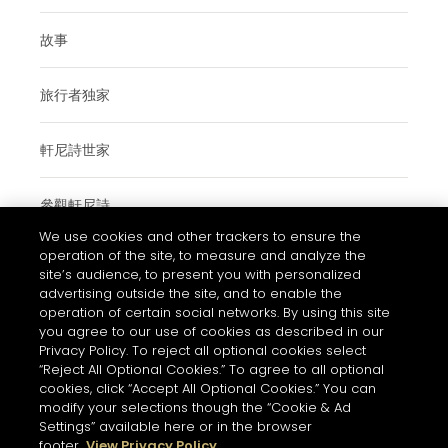
故事
旅行者独家
軒尼詩世家
參觀軒尼詩
We use cookies and other trackers to ensure the
operation of the site, to measure and analyze the
site’s audience, to present you with personalized
使用條款與細則
advertising outside the site, and to enable the
operation of certain social networks. By using this site
常見問題
you agree to our use of cookies as described in our
私隱和COOKIES政策通知
Privacy Policy. To reject all optional cookies select
“Reject All Optional Cookies.” To agree to all optional
聯絡我們
cookies, click “Accept All Optional Cookies.” You can
modify your selections though the “Cookie & Ad
的COOKIE設置
Settings” available here or in the browser
footer.
View Privacy Policy
酗酒有害健康。請理性享用美酒