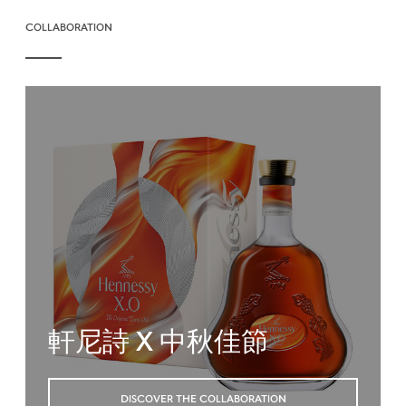
COLLABORATION
軒尼詩 X 中秋佳節
DISCOVER THE COLLABORATION