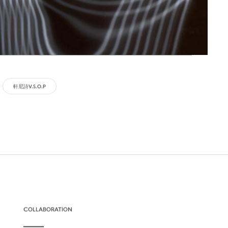
軒尼詩V.S.O.P
COLLABORATION