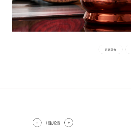
家庭聚會
-
+
1
雞尾酒