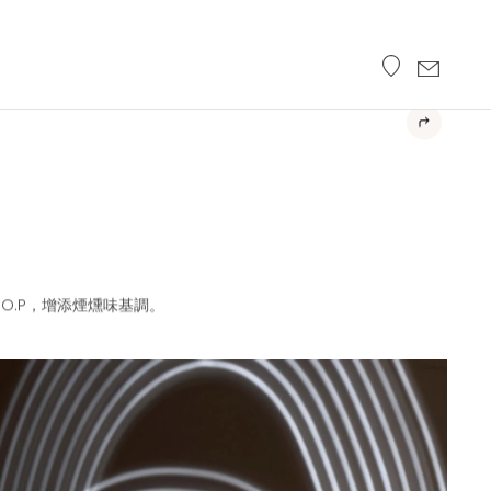
酒
.O.P，增添煙燻味基調。