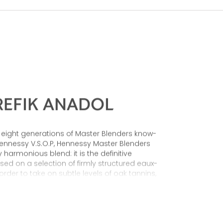
 REFIK ANADOL
f eight generations of Master Blenders know-
Hennessy V.S.O.P, Hennessy Master Blenders
harmonious blend: it is the definitive
ed on a selection of firmly structured eaux-
 order to take on subtle levels of oak tannins,
ced aromas of fresh vanilla, cinnamon and
ess perfection.