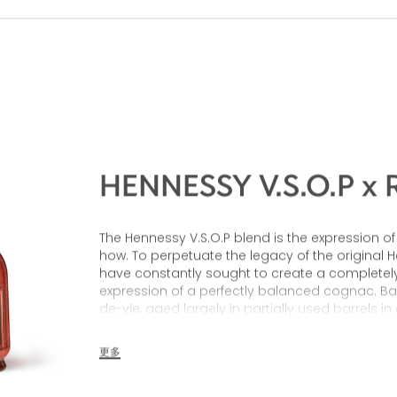
HENNESSY V.S.O.P x
The Hennessy V.S.O.P blend is the expression o
how. To perpetuate the legacy of the original 
have constantly sought to create a completely 
expression of a perfectly balanced cognac. Bas
de-vie, aged largely in partially used barrels in
this highly characterful cognac reveals balan
toasty notes, all coming together with a seaml
更多