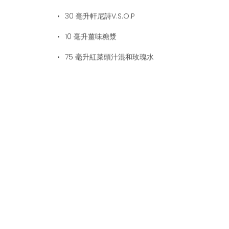
30
毫升軒尼詩V.S.O.P
10
毫升薑味糖漿
75
毫升紅菜頭汁混和玫瑰水