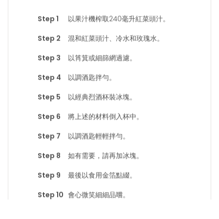
以果汁機榨取240毫升紅菜頭汁。
混和紅菜頭汁、冷水和玫瑰水。
以筲箕或細篩網過濾。
以調酒匙拌勻。
以經典烈酒杯裝冰塊。
將上述的材料倒入杯中。
以調酒匙輕輕拌勻。
如有需要，請再加冰塊。
最後以食用金箔點綴。
會心微笑細細品嚐。