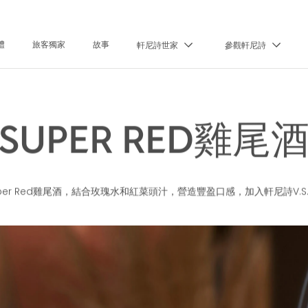
禮
旅客獨家
故事
軒尼詩世家
參觀軒尼詩
SUPER RED雞尾
er Red雞尾酒，結合玫瑰水和紅菜頭汁，營造豐盈口感，加入軒尼詩V.S