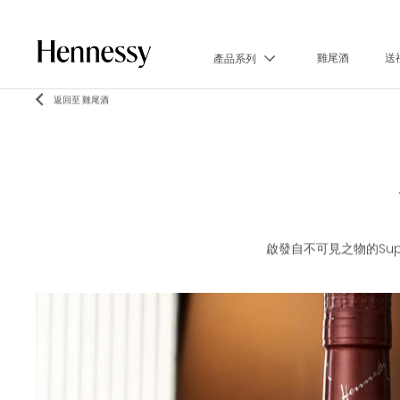
雞尾酒
送
產品系列
返回至 雞尾酒
啟發自不可見之物的Sup