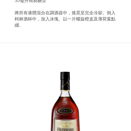
30毫升簡易糖漿
將所有液體混合在調酒器中，搖晃至完全冷卻。倒入
柯林酒杯中，加入冰塊。以一片螺旋橙皮及薄荷葉點
綴。