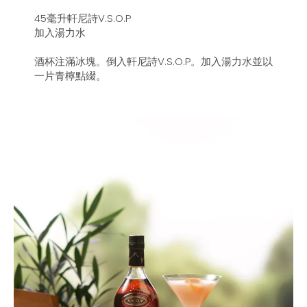
45毫升軒尼詩V.S.O.P
加入湯力水
酒杯注滿冰塊。倒入軒尼詩V.S.O.P。加入湯力水並以
一片青檸點綴。