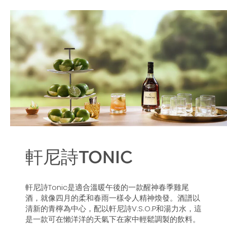
軒尼詩TONIC
軒尼詩Tonic是適合溫暖午後的一款醒神春季雞尾
酒，就像四月的柔和春雨一樣令人精神煥發。酒譜以
清新的青檸為中心，配以軒尼詩V.S.O.P和湯力水，這
是一款可在懶洋洋的天氣下在家中輕鬆調製的飲料。