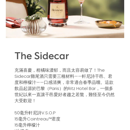
The Sidecar
充滿喜慶，柑橘味濃郁，而且太容易做了！The
Sidecar雞尾酒只需要三種材料——軒尼詩干邑、君
度和檸檬汁——口感清爽，非常適合春季品嚐。這款
飲品起源於巴黎（Paris）的Ritz Hotel Bar，一個多
世紀以來一直讓干邑愛好者趨之若鶩，難怪至今仍然
大受歡迎！
50毫升軒尼詩V.S.O.P
15毫升Cointreau™君度
15毫升檸檬汁