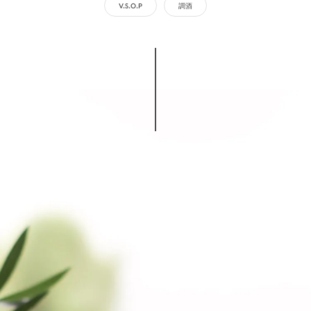
V.S.O.P
調酒