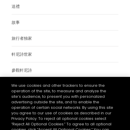
送禮
故事
旅行者独家
軒尼詩世家
參觀軒尼詩
We use cookies and other trackers to ensure the
operation of the site, to measure and analyze the
使用條款與細則
site’s audience, to present you with personalized
advertising outside the site, and to enable the
常見問題
operation of certain social networks. By using this site
私隱和COOKIES政策通知
you agree to our use of cookies as described in our
Privacy Policy. To reject all optional cookies select
聯絡我們
“Reject All Optional Cookies.” To agree to all optional
cookies, click “Accept All Optional Cookies.” You can
的COOKIE設置