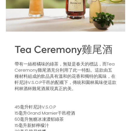
Tea Ceremony雞尾酒
帶有一絲柑橘味的綠茶，無疑是春天的標誌，而Tea
Ceremony雞尾酒充分利用了此一特點。這款由五
種材料組成的飲品具有溫和的花香和獨特的風味，在
軒尼詩V.S.O.P干邑的配襯下，傳統和園林風味使這款
柯林酒杯雞尾酒展現真正的美。
45毫升軒尼詩V.S.O.P
15毫升Grand Marnier干邑橙酒
60毫升無糖冰凍濃郁綠茶
15毫升新鮮檸檬汁