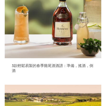
3款輕鬆易製的春季雞尾酒酒譜：準備，搖酒，倒
酒