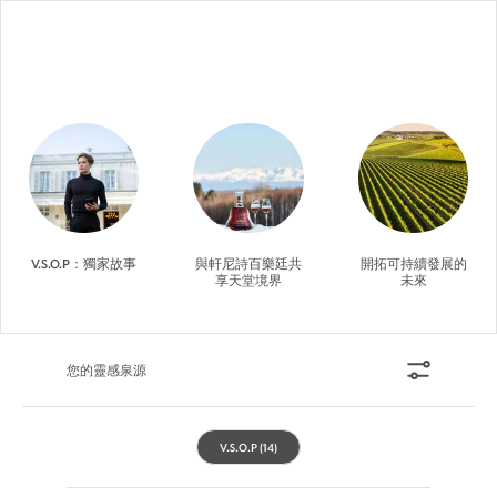
V.S.O.P：獨家故事
與軒尼詩百樂廷共
開拓可持續發展的
享天堂境界
未來
您的靈感泉源
V.S.O.P
(14)