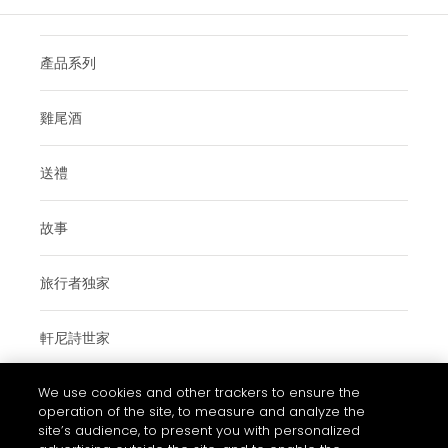
產品系列
雞尾酒
送禮
故事
旅行者独家
軒尼詩世家
We use cookies and other trackers to ensure the
參觀軒尼詩
operation of the site, to measure and analyze the
site’s audience, to present you with personalized