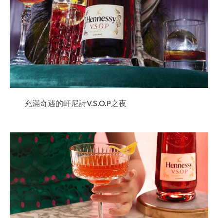
充滿奇遇的軒尼詩V.S.O.P之夜