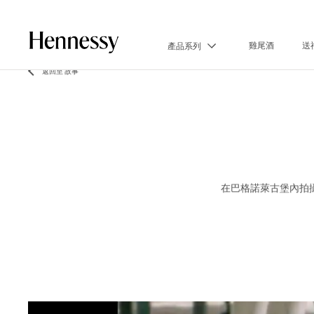
雞尾酒
送
產品系列
返回至 故事
在巴格諾萊古堡內拍