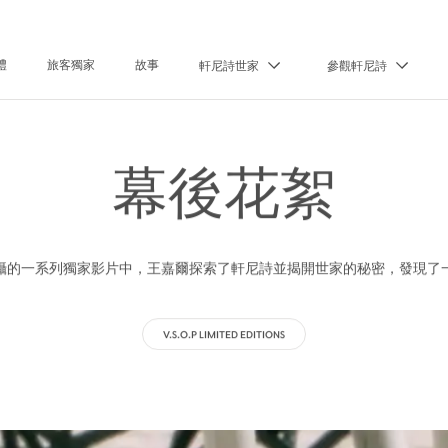
禮
旅客獨家
故事
軒尼詩世家
參觀軒尼詩
幕後花絮
攝的一系列獨家影片中，王嘉爾探索了軒尼詩並揭開世家的秘密，發現了
V.S.O.P LIMITED EDITIONS