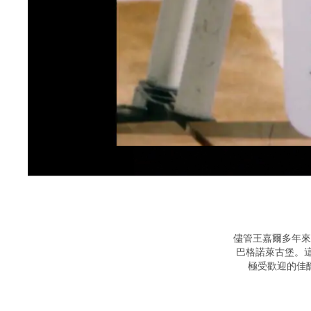
儘管王嘉爾多年來
巴格諾萊古堡。這
極受歡迎的佳