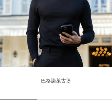
巴格諾萊古堡