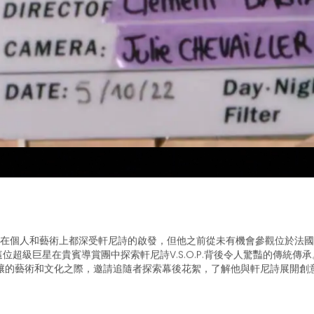
在個人和藝術上都深受軒尼詩的啟發，但他之前從未有機會參觀位於法國
位超級巨星在貴賓導賞團中探索軒尼詩V.S.O.P.背後令人驚豔的傳統傳
釀的藝術和文化之際，邀請追隨者探索幕後花絮，了解他與軒尼詩展開創