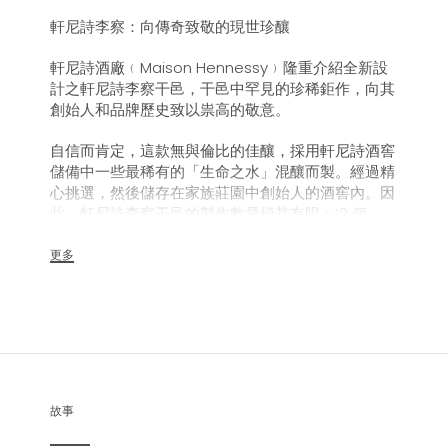
軒尼詩李察：向傳奇致敬的現世珍釀
軒尼詩酒廠﹙Maison Hennessy﹚隆重介紹全新設
計之軒尼詩李察干邑，干邑中罕見的珍稀鉅作，向其
創始人和品牌歷史致以祟高的敬意。
自信而肯定，這款無與倫比的佳釀，採用軒尼詩酒窖
儲備中一些最稀有的「生命之水」混釀而製。經過精
心挑選，然後儲存在家族莊園中創始人的酒窖內。因
此，軒尼詩李察干邑的製作數量極其有限：12 個
tierçons 橡木桶。Tierçons 是一款歷史悠久的法國
橡木酒桶，由軒尼詩幾代製桶大師於製桶工場(
更多
Tonnellerie)手工製作而成。
全新軒尼詩李察干邑的酒瓶以 Baccarat玻璃製成，
設計大膽、具有建築美學風格、優雅動人，洋溢現代
氣息，配備由世界著名建築師 Daniel Libeskind 設
計的配件，包括酒杯、取酒器和托盤。
故事
作為典範傑作，這款極具美感的酒瓶本身就堪稱一件
藝術品。它充分彰顯出李察·軒尼詩（Richard