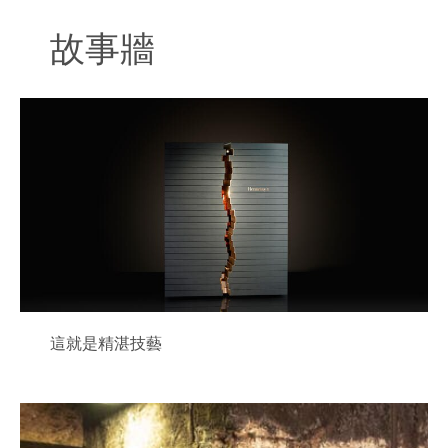
Hennessy）先生的性格，以及他所啟發的干邑佳
釀：富有遠見、口感複雜、氣韻磅礡。
故事牆
「和建築如出一徹，干邑擁有複雜性、變化過程和結
構。」Daniel Libeskind 表示。「我受到歷史和未來
相互作用的啟發——兩者結合在一起時，就會產生特
殊的魅力。我喜歡將來自不同領域的無數想法帶到設
計過程中，因為我相信這會昇華並為設計帶來新的意
義。」 為了設計軒尼詩李察干邑的酒瓶，Daniel
Libeskind 深入探究品牌豐富的歷史，醉心研究設計
工藝，讓他的作品與啟發此干邑的人一樣具有遠見。
為了捕捉創始人的精神，他從經典的干邑酒瓶形狀入
手，利用幾何晶體狀態的 Baccarat 玻璃，吹製出柔
和、有機曲線線條，為所盛載的干邑帶來全新活力和
層次。
這就是精湛技藝
出乎意料地再次印證傳世經典：對先行者的無上致
敬。