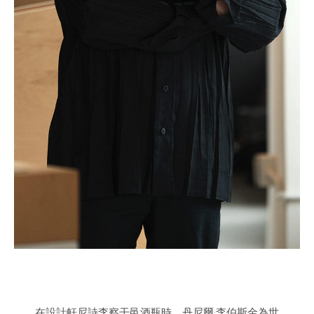
在設計軒尼詩李察干邑酒瓶時，丹尼爾·李伯斯金為世