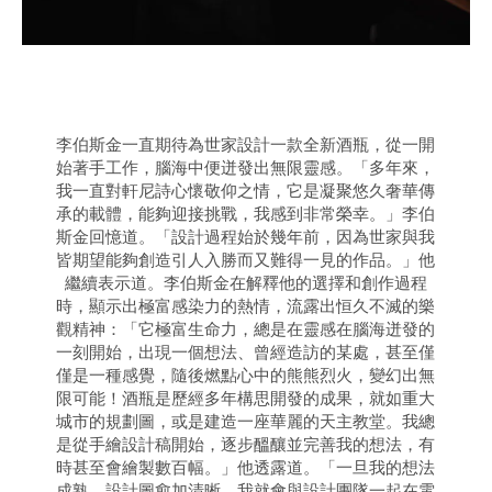
李伯斯金一直期待為世家設計一款全新酒瓶，從一開
始著手工作，腦海中便迸發出無限靈感。「多年來，
我一直對軒尼詩心懷敬仰之情，它是凝聚悠久奢華傳
承的載體，能夠迎接挑戰，我感到非常榮幸。」李伯
斯金回憶道。「設計過程始於幾年前，因為世家與我
皆期望能夠創造引人入勝而又難得一見的作品。」他
繼續表示道。李伯斯金在解釋他的選擇和創作過程
時，顯示出極富感染力的熱情，流露出恒久不滅的樂
觀精神：「它極富生命力，總是在靈感在腦海迸發的
一刻開始，出現一個想法、曾經造訪的某處，甚至僅
僅是一種感覺，隨後燃點心中的熊熊烈火，變幻出無
限可能！酒瓶是歷經多年構思開發的成果，就如重大
城市的規劃圖，或是建造一座華麗的天主教堂。我總
是從手繪設計稿開始，逐步醞釀並完善我的想法，有
時甚至會繪製數百幅。」他透露道。「一旦我的想法
成熟，設計圖愈加清晰，我就會與設計團隊一起在電