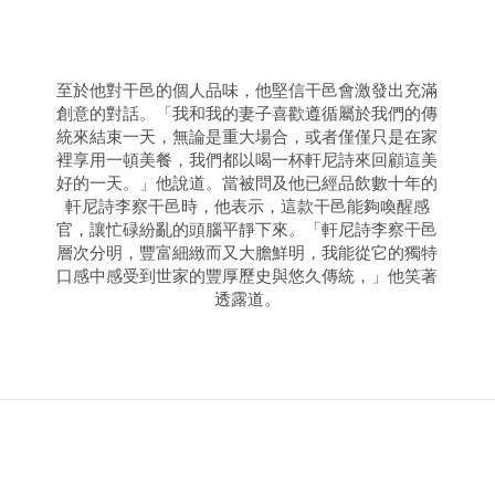
至於他對干邑的個人品味，他堅信干邑會激發出充滿
創意的對話。「我和我的妻子喜歡遵循屬於我們的傳
統來結束一天，無論是重大場合，或者僅僅只是在家
裡享用一頓美餐，我們都以喝一杯軒尼詩來回顧這美
好的一天。」他說道。當被問及他已經品飲數十年的
軒尼詩李察干邑時，他表示，這款干邑能夠喚醒感
官，讓忙碌紛亂的頭腦平靜下來。「軒尼詩李察干邑
層次分明，豐富細緻而又大膽鮮明，我能從它的獨特
口感中感受到世家的豐厚歷史與悠久傳統，」他笑著
透露道。