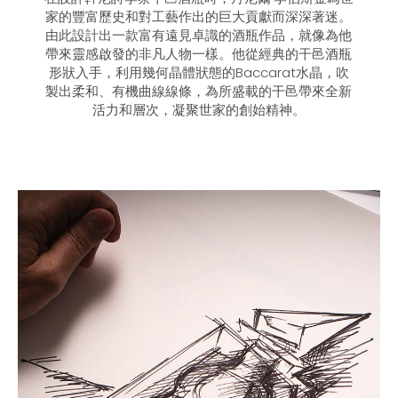
家的豐富歷史和對工藝作出的巨大貢獻而深深著迷。
由此設計出一款富有遠見卓識的酒瓶作品，就像為他
帶來靈感啟發的非凡人物一樣。他從經典的干邑酒瓶
形狀入手，利用幾何晶體狀態的Baccarat水晶，吹
製出柔和、有機曲線線條，為所盛載的干邑帶來全新
活力和層次，凝聚世家的創始精神。