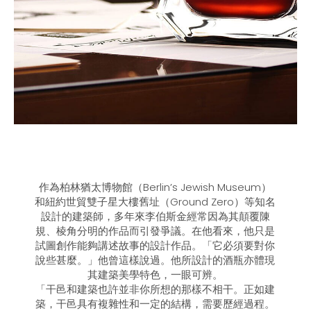
作為柏林猶太博物館（Berlin’s Jewish Museum）
和紐約世貿雙子星大樓舊址（Ground Zero）等知名
設計的建築師，多年來李伯斯金經常因為其顛覆陳
規、棱角分明的作品而引發爭議。在他看來，他只是
試圖創作能夠講述故事的設計作品。「它必須要對你
說些甚麼。」他曾這樣說過。他所設計的酒瓶亦體現
其建築美學特色，一眼可辨。
「干邑和建築也許並非你所想的那樣不相干。正如建
築，干邑具有複雜性和一定的結構，需要歷經過程。