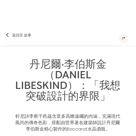
返回至 故事
丹尼爾·李伯斯金
（DANIEL
LIBESKIND）：「我想
突破設計的界限」
軒尼詩李察干邑蘊含眾多高瞻遠矚的內涵，充滿現代
風尚的傳奇色彩，搭配由世界著名建築師設計丹尼爾·
李伯斯金精心製作的Baccarat水晶酒瓶。