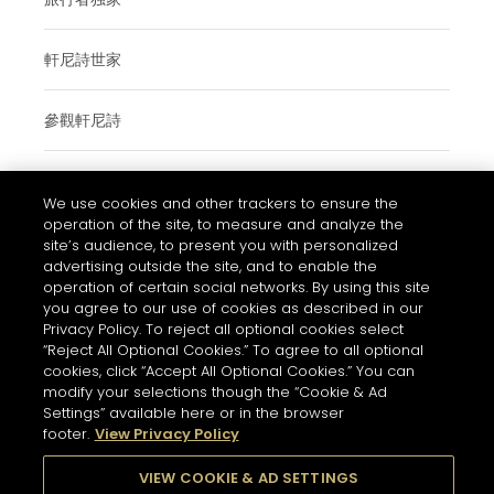
軒尼詩世家
參觀軒尼詩
We use cookies and other trackers to ensure the
使用條款與細則
operation of the site, to measure and analyze the
常見問題
site’s audience, to present you with personalized
advertising outside the site, and to enable the
私隱和COOKIES政策通知
operation of certain social networks. By using this site
you agree to our use of cookies as described in our
聯絡我們
Privacy Policy. To reject all optional cookies select
的COOKIE設置
“Reject All Optional Cookies.” To agree to all optional
cookies, click “Accept All Optional Cookies.” You can
酗酒有害健康。請理性享用美酒
modify your selections though the “Cookie & Ad
Settings” available here or in the browser
footer.
View Privacy Policy
© 2026 軒尼詩
VIEW COOKIE & AD SETTINGS