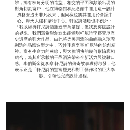
辨，擁有棱角分明的造型，相交的平面和頻繁出現的
對角切割窗戶，他在博物館和紀念館中運用這一設計
風格營造出非凡效果，但同樣也將其運用於會議中
心、摩天大樓和購物中心。軒尼詩酒瓶也不例外：
「我以經典軒尼詩酒瓶造型為基礎，但我想突破設計
的界限。我們還希望創造出能體現軒尼詩李察豐厚歷
史遺產的強大作品。由此將柔美圓潤的曲線融入玲瓏
剔透的晶體造型之中，巧妙呼應李察·軒尼詩的始創精
神。富有生命力的曲線，與大膽明快的幾何形輪廓相
結合，為其所承載的干邑酒液帶來全新活力與複雜口
感。李伯斯金從李察·軒尼詩的傳奇故事獲得啟發，他
表示正是「軒尼詩的豐富歷史和對工藝作出的巨大奉
獻」引領他完成設計過程。