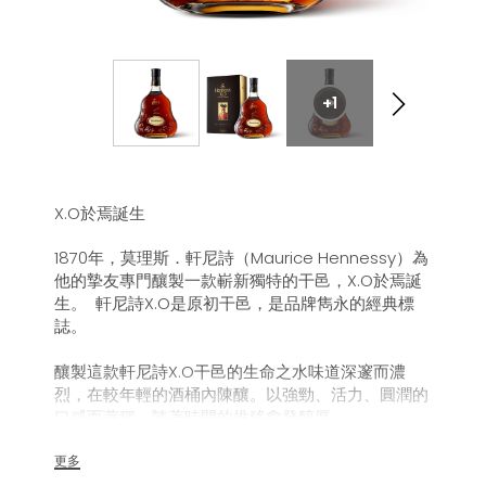
+1
X.O於焉誕生
1870年，莫理斯．軒尼詩（Maurice Hennessy）為
他的摯友專門釀製一款嶄新獨特的干邑，X.O於焉誕
生。 軒尼詩X.O是原初干邑，是品牌雋永的經典標
誌。
釀製這款軒尼詩X.O干邑的生命之水味道深邃而濃
烈，在較年輕的酒桶內陳釀。以強勁、活力、圓潤的
口感而著稱，隨著時間的推移愈發醇厚。
品鑒委員會探索了這款佳釀的每個方面，發現7種情
更多
感，並以一段分為7個篇章的奇幻旅程呈現：