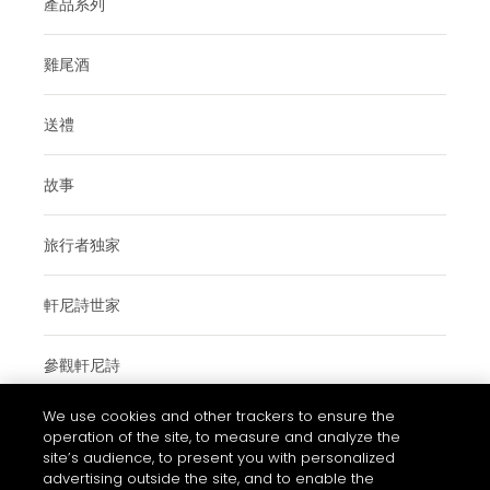
產品系列
雞尾酒
送禮
故事
旅行者独家
軒尼詩世家
參觀軒尼詩
We use cookies and other trackers to ensure the
operation of the site, to measure and analyze the
使用條款與細則
site’s audience, to present you with personalized
advertising outside the site, and to enable the
常見問題