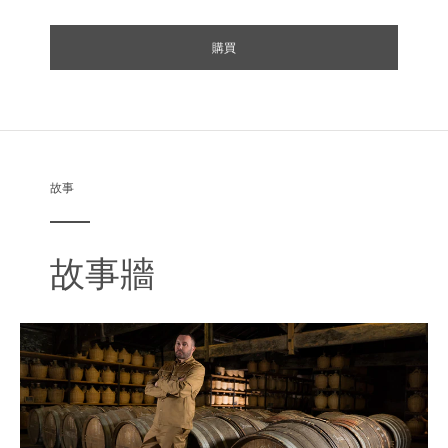
購買
甘飴之始：入口即被蜜餞水果的味道緊緊包圍。
昇華之熱：飽滿而誘人的感受，緩慢呈現的暖意，透
過橡木桶陳年的生命之水逐漸轉化出複雜而多重的滋
味。
故事
辛香之誘：強烈干邑辛香為味覺帶來衝擊，獨特的黑
胡椒與淺淺的巧克力風味不斷挑逗嘴唇和味蕾。
故事牆
綻放之焰：一陣陣暖流變得強烈，到達頂峰，繼而消
散。強而有力、豐盛又華麗。
醇厚之魅：逐步感受到熟悉的滋味。原來是口感醇厚
豐富的黑巧克力。
橡木之邃：令人注目的感覺突然湧現——橡木與香草
的味道剛勁有力、縈繞不斷。