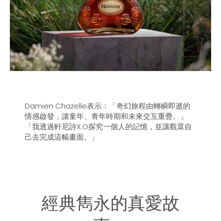
Damien Chazelle表示：「奇幻旅程由轉瞬即逝的
情感啟發，讓童年、青年時期和未來交互重疊。」
「我透過軒尼詩X.O探究一個人的記憶，並讓觀眾自
己去完成這幅畫面。」​
經典雋永的真愛故