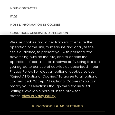
NOUS CONTACTER
FAQS
NOTE D'INFORMATION ET COOKIES
CONDITIONS GENERALES D’UTILISATION
ACCESSIBILITÉ
We use cookies and other trackers to ensure the
operation of the site, to measure and analyze the
PARAMÈTRES DES COOKIES
site’s audience, to present you with personalized
advertising outside the site, and to enable the
operation of certain social networks. By using this site
you agree to our use of cookies as described in our
Privacy Policy. To reject all optional cookies select
“Reject All Optional Cookies.” To agree to all optional
cookies, click “Accept All Optional Cookies.” You can
modify your selections though the “Cookie & Ad
Settings” available here or in the browser
footer.
View Privacy Policy
L'ABUS D'ALCOOL EST DANGEREUX POUR LA SANTÉ. A
CONSOMMER AVEC MODÉRATION.
VIEW COOKIE & AD SETTINGS