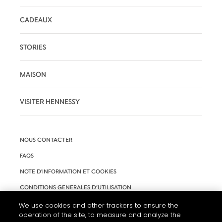
CADEAUX
STORIES
MAISON
VISITER HENNESSY
NOUS CONTACTER
FAQS
NOTE D'INFORMATION ET COOKIES
CONDITIONS GENERALES D’UTILISATION
ACCESSIBILITÉ
We use cookies and other trackers to ensure the
operation of the site, to measure and analyze the
PARAMÈTRES DES COOKIES