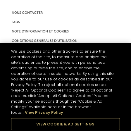
NOUS CONTACTER
FAQS
NOTE D'INFORMATION ET COOKIES
CONDITIONS GENERALES D’UTILISATION
ACCESSIBILITÉ
We use cookies and other trackers to ensure the
operation of the site, to measure and analyze the
PARAMÈTRES DES COOKIES
site’s audience, to present you with personalized
advertising outside the site, and to enable the
operation of certain social networks. By using this site
you agree to our use of cookies as described in our
Privacy Policy. To reject all optional cookies select
“Reject All Optional Cookies.” To agree to all optional
cookies, click “Accept All Optional Cookies.” You can
modify your selections though the “Cookie & Ad
Settings” available here or in the browser
footer.
View Privacy Policy
L'ABUS D'ALCOOL EST DANGEREUX POUR LA SANTÉ. A
CONSOMMER AVEC MODÉRATION.
VIEW COOKIE & AD SETTINGS