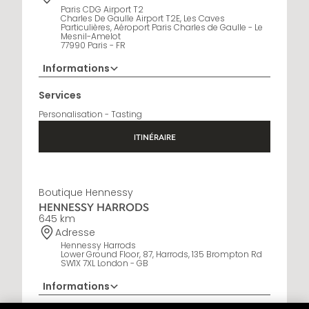
Paris CDG Airport T2
Charles De Gaulle Airport T2E, Les Caves
Particulières, Aéroport Paris Charles de Gaulle - Le
Mesnil-Amelot
77990 Paris - FR
Informations
Horaires d'ouverture
Services
6:30 AM - 10:30 PM
Personalisation - Tasting
ITINÉRAIRE
Boutique Hennessy
HENNESSY HARRODS
645 km
Adresse
Hennessy Harrods
Lower Ground Floor, 87, Harrods, 135 Brompton Rd
SW1X 7XL London - GB
Informations
+44 20 3036 6181