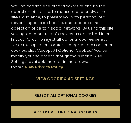
Services
Horaires d'ouverture
We use cookies and other trackers to ensure the
Personalisation - Tasting
10 AM - 9 PM
operation of the site, to measure and analyze the
site’s audience, to present you with personalized
ITINÉRAIRE
advertising outside the site, and to enable the
operation of certain social networks. By using this site
you agree to our use of cookies as described in our
Privacy Policy. To reject all optional cookies select
Boutique Hennessy
“Reject All Optional Cookies.” To agree to all optional
MONTEGOBAY AIRPORT
NEWSLETTER
cookies, click “Accept All Optional Cookies.” You can
7595 km
modify your selections though the “Cookie & Ad
Adresse
Settings” available here or in the browser
Montegobay Airport
footer.
View Privacy Policy
Sangster International Airport, Airport Road, White
Inscrivez-vous pour connaître toute l’actualité
House, St James
Montego Bay - JM
de Hennessy.
VIEW COOKIE & AD SETTINGS
Informations
Horaires d'ouverture
Pour vous inscrire à la newsletter,
REJECT ALL OPTIONAL COOKIES
Services
renseignez votre adresse e-mail
*
11 AM - 5 AM
Renseigner une adresse et sélectionner un produit pour
Tasting
Affichage
découvrir les boutiques/partenaires proche de chez
ACCEPT ALL OPTIONAL COOKIES
FILTERS
vue carte
ITINÉRAIRE
vous.