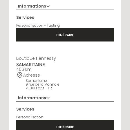
Informations
+33 5 45 35 69 00
Services
Horaires d'ouverture
Personalisation - Tasting
Open Monday to Saturday, 9h15 AM - 8 PM
ITINÉRAIRE
Boutique Hennessy
SAMARITAINE
406 km
Adresse
Samaritaine
9 rue de la Monnaie
75001 Paris - FR
Informations
01 88 88 60 70
Services
Horaires d'ouverture
Personalisation
10 AM - 8 PM
ITINÉRAIRE