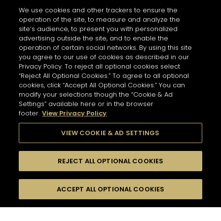
Services
Horaires d'ouverture
We use cookies and other trackers to ensure the
Personalisation - Tasting
10 AM - 9 PM
operation of the site, to measure and analyze the
site’s audience, to present you with personalized
ITINÉRAIRE
advertising outside the site, and to enable the
operation of certain social networks. By using this site
you agree to our use of cookies as described in our
Privacy Policy. To reject all optional cookies select
Boutique Hennessy
“Reject All Optional Cookies.” To agree to all optional
MONTEGOBAY AIRPORT
NEWSLETTER
cookies, click “Accept All Optional Cookies.” You can
7595 km
modify your selections though the “Cookie & Ad
Adresse
Settings” available here or in the browser
Montegobay Airport
footer.
View Privacy Policy
Sangster International Airport, Airport Road, White
Inscrivez-vous pour connaître toute l’actualité
House, St James
Montego Bay - JM
de Hennessy.
VIEW COOKIE & AD SETTINGS
Informations
Horaires d'ouverture
Pour vous inscrire à la newsletter,
REJECT ALL OPTIONAL COOKIES
Services
renseignez votre adresse e-mail
*
11 AM - 5 AM
Renseigner une adresse et sélectionner un produit pour
Tasting
Affichage
découvrir les boutiques/partenaires proche de chez
ACCEPT ALL OPTIONAL COOKIES
FILTERS
vue carte
ITINÉRAIRE
vous.