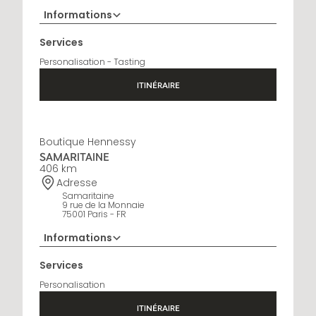
Informations
+33 5 45 35 69 00
Services
Horaires d'ouverture
Personalisation - Tasting
Open Monday to Saturday, 9h15 AM - 8 PM
ITINÉRAIRE
Boutique Hennessy
SAMARITAINE
406 km
Adresse
Samaritaine
9 rue de la Monnaie
75001 Paris - FR
Informations
01 88 88 60 70
Services
Horaires d'ouverture
Personalisation
10 AM - 8 PM
ITINÉRAIRE