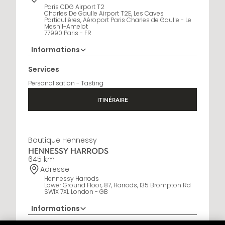
Paris CDG Airport T2
Charles De Gaulle Airport T2E, Les Caves
Particulières, Aéroport Paris Charles de Gaulle - Le
Mesnil-Amelot
77990 Paris - FR
Informations
Horaires d'ouverture
Services
6:30 AM - 10:30 PM
Personalisation - Tasting
ITINÉRAIRE
Boutique Hennessy
HENNESSY HARRODS
645 km
Adresse
Hennessy Harrods
Lower Ground Floor, 87, Harrods, 135 Brompton Rd
SW1X 7XL London - GB
Informations
+44 20 3036 6181