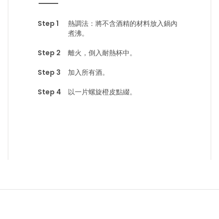
熱調法：將不含酒精的材料放入鍋內
煮沸。
離火，倒入耐熱杯中。
加入所有酒。
以一片螺旋橙皮點綴。