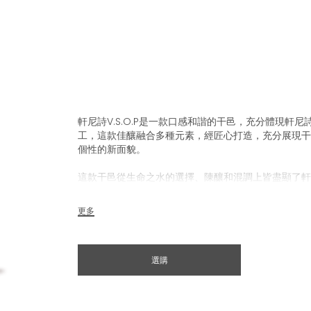
軒尼詩V.S.O.P是一款口感和諧的干邑，充分體現軒
工，這款佳釀融合多種元素，經匠心打造，充分展現干
個性的新面貌。
這款干邑從生命之水的選擇、陳釀和混調上皆盡顯了軒尼
酒大師的技藝，在過去200多年來品質如一，延續干
更多
選購