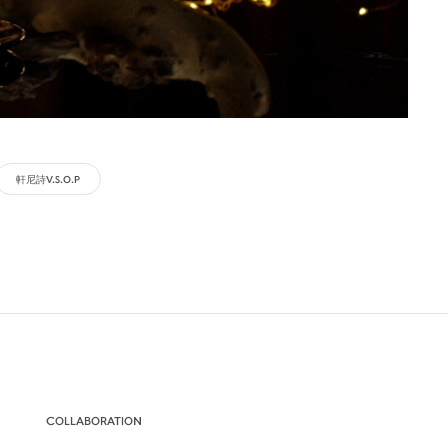
軒尼詩V.S.O.P
COLLABORATION