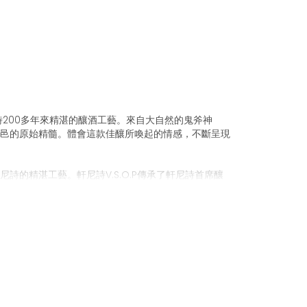
尼詩200多年來精湛的釀酒工藝。來自大自然的鬼斧神
邑的原始精髓。體會這款佳釀所喚起的情感，不斷呈現
詩的精湛工藝。軒尼詩V.S.O.P傳承了軒尼詩首席釀
邑和諧的品質。