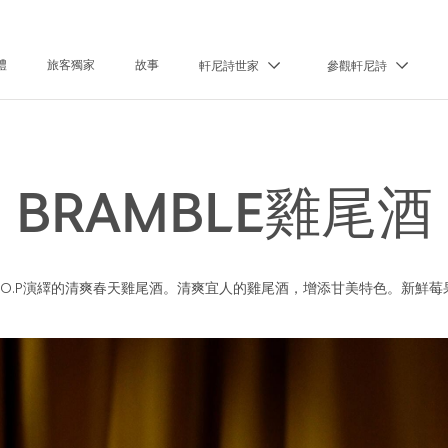
禮
旅客獨家
故事
軒尼詩世家
參觀軒尼詩
BRAMBLE雞尾酒
S.O.P演繹的清爽春天雞尾酒。清爽宜人的雞尾酒，增添甘美特色。新鮮