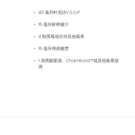
40
毫升軒尼詩V.S.O.P
15
毫升鮮檸檬汁
4
顆黑莓或任何其他莓果
15
毫升簡易糖漿
1
滴黑醋栗酒、Chambord™或其他莓果甜
酒