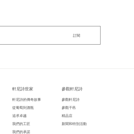
軒尼詩世家
參觀軒尼詩
軒尼詩的傳奇故事
參觀軒尼詩
從葡萄到酒瓶
參觀干邑
追求卓越
精品店
我們的工匠
新聞和特別活動
我們的承諾