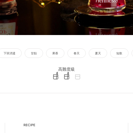
下班消遣
甘飴
果香
春天
夏天
短飲
高難度級
difficulty level: easy
difficulty level: intermediate
difficulty level: advanced
RECIPE