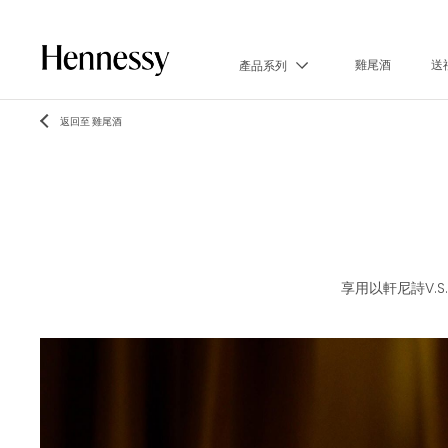
雞尾酒
送
產品系列
返回至 雞尾酒
享用以軒尼詩V.