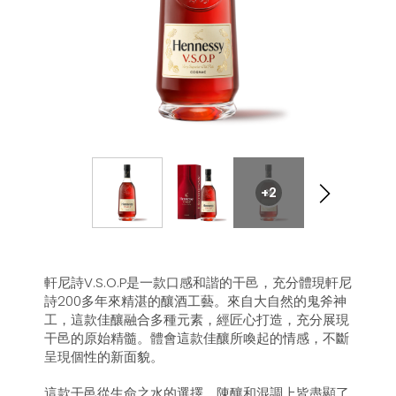
+2
軒尼詩V.S.O.P是一款口感和諧的干邑，充分體現軒尼
詩200多年來精湛的釀酒工藝。來自大自然的鬼斧神
工，這款佳釀融合多種元素，經匠心打造，充分展現
干邑的原始精髓。體會這款佳釀所喚起的情感，不斷
呈現個性的新面貌。
這款干邑從生命之水的選擇、陳釀和混調上皆盡顯了