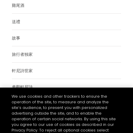
雞尾酒
送禮
故事
旅行者独家
軒尼詩世家
參觀軒尼詩
We use cookies and other trackers to ensure the
operation of the site, to measure and analyze the
site’s audience, to present you with personalized
使用條款與細則
advertising outside the site, and to enable the
operation of certain social networks. By using this site
常見問題
you agree to our use of cookies as described in our
私隱和COOKIES政策通知
Privacy Policy. To reject all optional cookies select