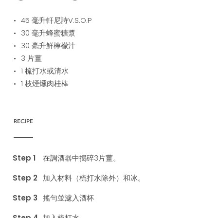
45
毫升軒尼詩V.S.O.P
30
毫升蜂蜜糖漿
30
毫升鮮檸檬汁
3
片薑
1
梳打水或清水
1
枝煙燻肉桂棒
RECIPE
在調酒器中搗碎3片薑。
加入材料（梳打水除外）和冰。
搖勻並濾入酒杯
加入梳打水