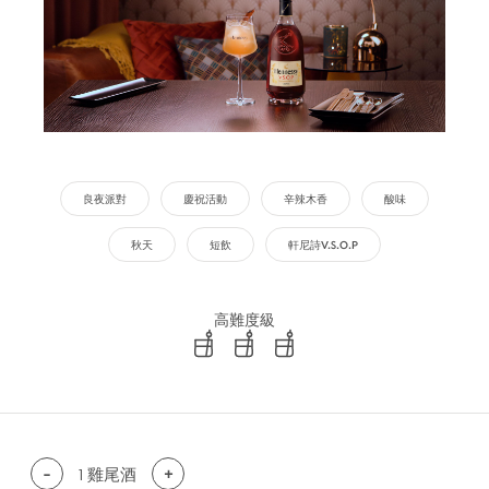
良夜派對
慶祝活動
辛辣木香
酸味
秋天
短飲
軒尼詩V.S.O.P
高難度級
difficulty level: easy
difficulty level: intermediate
difficulty level: advanced
-
1
雞尾酒
+