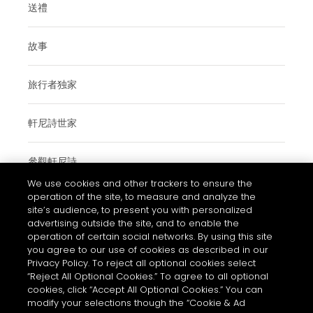
送禮
故事
旅行者独家
軒尼詩世家
參觀軒尼詩
We use cookies and other trackers to ensure the
operation of the site, to measure and analyze the
site’s audience, to present you with personalized
使用條款與細則
advertising outside the site, and to enable the
operation of certain social networks. By using this site
常見問題
you agree to our use of cookies as described in our
私隱和COOKIES政策通知
Privacy Policy. To reject all optional cookies select
“Reject All Optional Cookies.” To agree to all optional
聯絡我們
cookies, click “Accept All Optional Cookies.” You can
modify your selections though the “Cookie & Ad
的COOKIE設置