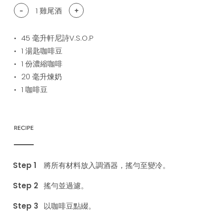
-
1
雞尾酒
+
45
毫升軒尼詩V.S.O.P
1
湯匙咖啡豆
1
份濃縮咖啡
20
毫升煉奶
1
咖啡豆
RECIPE
將所有材料放入調酒器，搖勻至變冷。
搖勻並過濾。
以咖啡豆點綴。