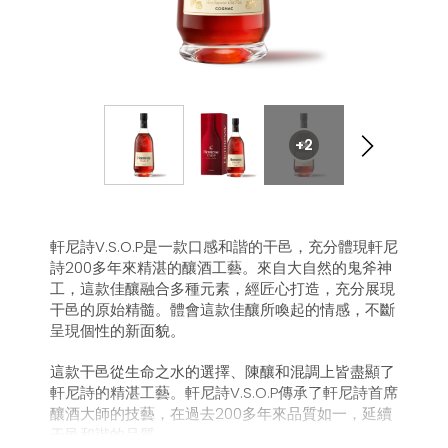
+2
軒尼詩V.S.O.P是一款口感和諧的干邑，充分體現軒尼
詩200多年來精湛的釀酒工藝。來自大自然的鬼斧神
工，這款佳釀融合多種元素，經匠心打造，充分展現
干邑的原始精髓。體會這款佳釀所喚起的情感，不斷
呈現個性的新面貌。
這款干邑從生命之水的選擇、陳釀和混調上皆盡顯了
軒尼詩的精湛工藝。軒尼詩V.S.O.P傳承了軒尼詩首席
釀酒大師的技藝，在過去200多年來品質如一，延續
干邑和諧的品質。