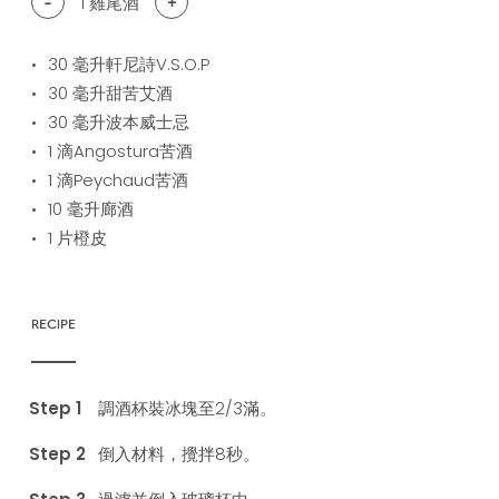
-
1
雞尾酒
+
30
毫升軒尼詩V.S.O.P
30
毫升甜苦艾酒
30
毫升波本威士忌
1
滴Angostura苦酒
1
滴Peychaud苦酒
10
毫升廊酒
1
片橙皮
RECIPE
調酒杯裝冰塊至2/3滿。
倒入材料，攪拌8秒。