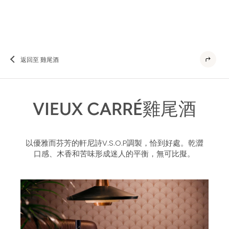
返回至 雞尾酒
VIEUX CARRÉ雞尾酒
以優雅而芬芳的軒尼詩V.S.O.P調製，恰到好處。乾澀
口感、木香和苦味形成迷人的平衡，無可比擬。