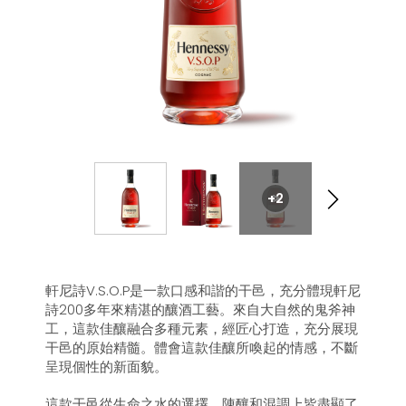
+2
軒尼詩V.S.O.P是一款口感和諧的干邑，充分體現軒尼
詩200多年來精湛的釀酒工藝。來自大自然的鬼斧神
工，這款佳釀融合多種元素，經匠心打造，充分展現
干邑的原始精髓。體會這款佳釀所喚起的情感，不斷
呈現個性的新面貌。
這款干邑從生命之水的選擇、陳釀和混調上皆盡顯了