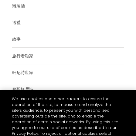
雞尾酒
送禮
故事
旅行者独家
軒尼詩世家
參觀軒尼詩
We use cookies and other trackers to ensure the
operation of the site, to measure and analyze the
site’s audience, to present you with personalized
使用條款與細則
advertising outside the site, and to enable the
operation of certain social networks. By using this site
常見問題
you agree to our use of cookies as described in our
私隱和COOKIES政策通知
Privacy Policy. To reject all optional cookies select