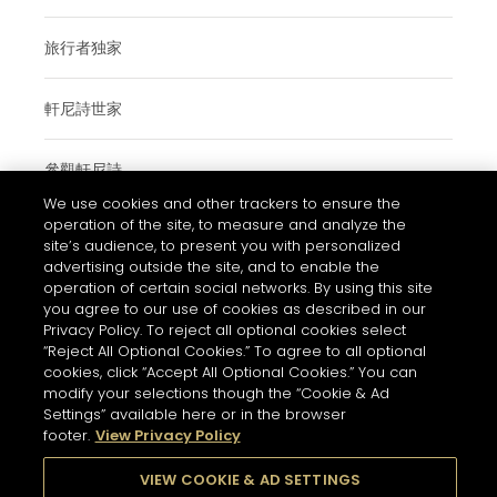
旅行者独家
軒尼詩世家
參觀軒尼詩
We use cookies and other trackers to ensure the
operation of the site, to measure and analyze the
site’s audience, to present you with personalized
使用條款與細則
advertising outside the site, and to enable the
operation of certain social networks. By using this site
常見問題
you agree to our use of cookies as described in our
私隱和COOKIES政策通知
Privacy Policy. To reject all optional cookies select
“Reject All Optional Cookies.” To agree to all optional
聯絡我們
cookies, click “Accept All Optional Cookies.” You can
modify your selections though the “Cookie & Ad
的COOKIE設置
Settings” available here or in the browser
footer.
View Privacy Policy
酗酒有害健康。請理性享用美酒
VIEW COOKIE & AD SETTINGS