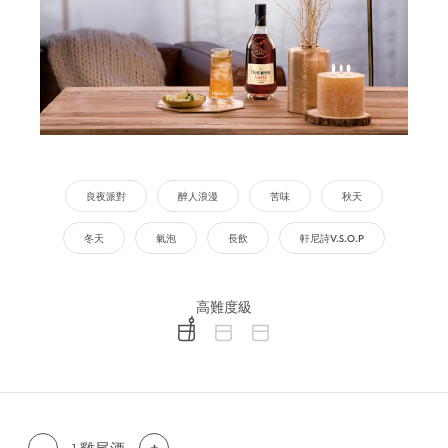
良夜派對
醉人浪漫
苦味
秋天
冬天
氣泡
長飲
軒尼詩V.S.O.P
高難度級
difficulty level: easy
difficulty level: intermediate
difficulty level: advanced
-
+