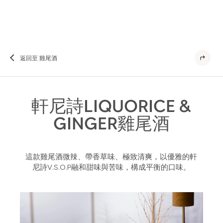
返回至 雞尾酒
軒尼詩LIQUORICE &
GINGER雞尾酒
這款雞尾酒微辣、帶香草味、極致清爽，以優雅的軒
尼詩V.S.O.P融和甜味與苦味，構成平衡的口味。