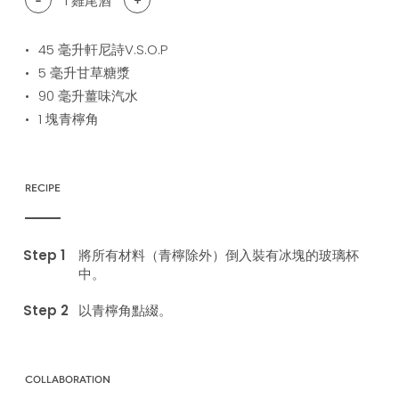
1
雞尾酒
45
毫升軒尼詩V.S.O.P
5
毫升甘草糖漿
90
毫升薑味汽水
1
塊青檸角
RECIPE
將所有材料（青檸除外）倒入裝有冰塊的玻璃杯
中。
以青檸角點綴。
COLLABORATION