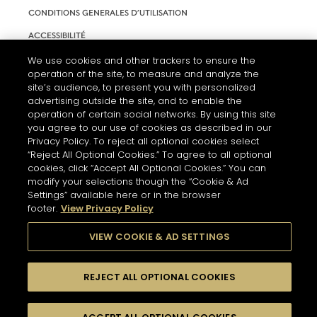
CONDITIONS GENERALES D’UTILISATION
ACCESSIBILITÉ
PARAMÈTRES DES COOKIES
We use cookies and other trackers to ensure the
operation of the site, to measure and analyze the
site’s audience, to present you with personalized
advertising outside the site, and to enable the
operation of certain social networks. By using this site
you agree to our use of cookies as described in our
Privacy Policy. To reject all optional cookies select
“Reject All Optional Cookies.” To agree to all optional
cookies, click “Accept All Optional Cookies.” You can
modify your selections though the “Cookie & Ad
Settings” available here or in the browser
L'ABUS D'ALCOOL EST DANGEREUX POUR LA SANTÉ. A
footer.
View Privacy Policy
CONSOMMER AVEC MODÉRATION.
VIEW COOKIE & AD SETTINGS
© 2026 HENNESSY
REJECT ALL OPTIONAL COOKIES