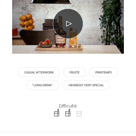
CASUAL AFTERWORK
FRUITÉ
PRINTEMPS
"LONG DRINK"
HENNESSY VERY SPECIAL
Difficulté
difficulty level: easy
difficulty level: intermediate
difficulty level: advanced