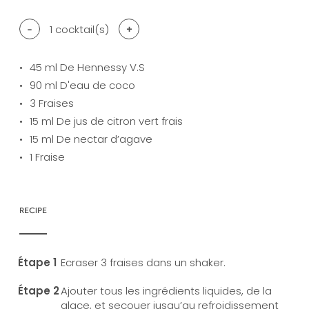
-
1
cocktail(s)
+
45
ml De Hennessy V.S
90
ml D'eau de coco
3
Fraises
15
ml De jus de citron vert frais
15
ml De nectar d’agave
1
Fraise
RECIPE
Ecraser 3 fraises dans un shaker.
Ajouter tous les ingrédients liquides, de la
glace, et secouer jusqu’au refroidissement