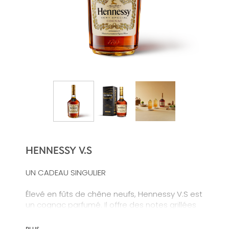
HENNESSY V.S
UN CADEAU SINGULIER
Élevé en fûts de chêne neufs, Hennessy V.S est
un cognac parfumé. Il offre des notes grillées
et fruitées, un palais riche et bien net.
PLUS