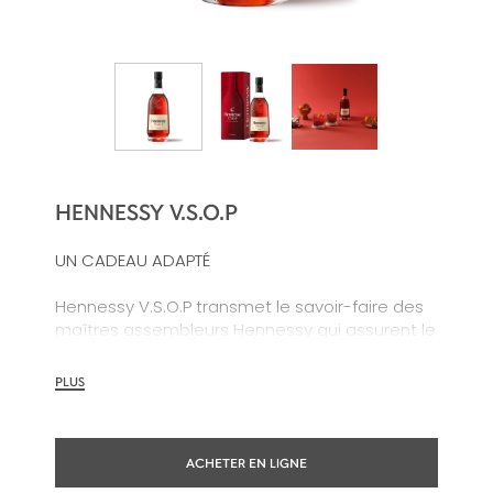
HENNESSY V.S.O.P
UN CADEAU ADAPTÉ
Hennessy V.S.O.P transmet le savoir-faire des
maîtres assembleurs Hennessy qui assurent le
succès de cet assemblage harmonieux
depuis 200 ans. Un cognac à la consistance et
PLUS
vitalité remarquables.
ACHETER EN LIGNE