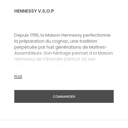
HENNESSY V.S.O.P
Depuis 1765, la Maison Hennessy perfectionne
la préparation du cognac, une tradition
perpétuée par huit générations de Maîtres-
Assembleurs. Son héritage permet à la Maison
Hennessy de s'étendre partout où ses
cognacs sont dégustés.
PLUS
En 1817, James Hennessy a créé un mélange
singulier pour le futur roi George IV
COMMANDER
d’Angleterre. De la collaboration entre ces
deux personnalités est issu le premier « Very
Superior Old Pale », connu aujourd’hui sous le
nom de Hennessy V.S.O.P.