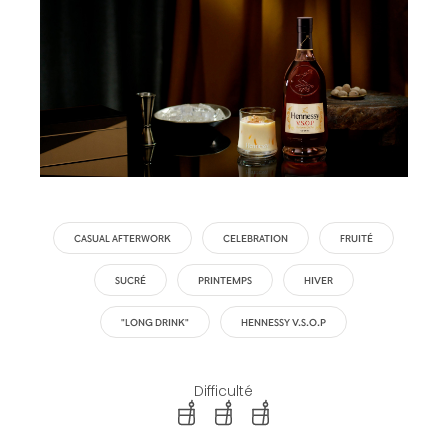
CASUAL AFTERWORK
CELEBRATION
FRUITÉ
SUCRÉ
PRINTEMPS
HIVER
"LONG DRINK"
HENNESSY V.S.O.P
Difficulté
difficulty level: easy
difficulty level: intermediate
difficulty level: advanced