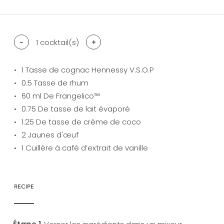
-
1
cocktail(s)
+
1
Tasse de cognac Hennessy V.S.O.P
0.5
Tasse de rhum
60
ml De Frangelico™
0.75
De tasse de lait évaporé
1.25
De tasse de crème de coco
2
Jaunes d'œuf
1
Cuillère à café d’extrait de vanille
RECIPE