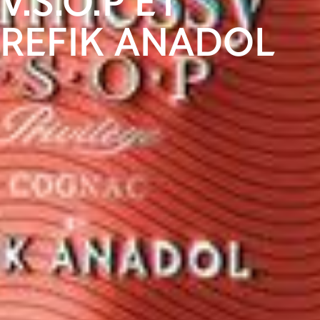
REFIK ANADOL