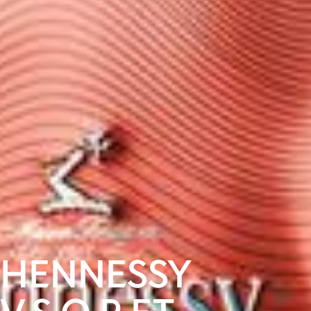
HENNESSY
V.S.O.P ET