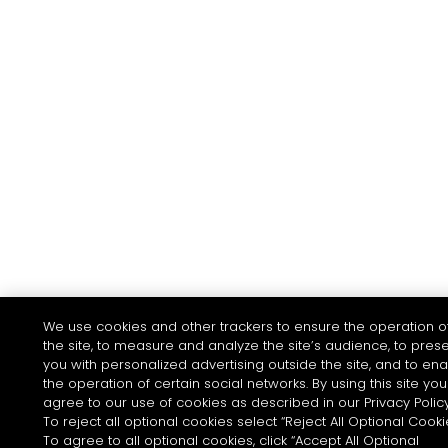
We use cookies and other trackers to ensure the operation o
the site, to measure and analyze the site’s audience, to pres
you with personalized advertising outside the site, and to en
the operation of certain social networks. By using this site you
agree to our use of cookies as described in our Privacy Policy
To reject all optional cookies select “Reject All Optional Cooki
To agree to all optional cookies, click “Accept All Optional