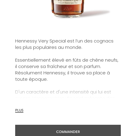
Hennessy Very Special est l’un des cognacs
les plus populaires au monde.
Essentiellement élevé en fûts de chêne neufs,
il conserve sa fraîcheur et son parfum.
Résolument Hennessy, il trouve sa place à
toute époque.
D'un caractère et d'une intensité qui lui est
propre, Hennessy Very Special présente des
caractéristiques grillées et fruitées ainsi que
des arômes riches et clairement définis en
PLUS
bouche.
Hennessy Very Special révèle une personnalité
COMMANDER