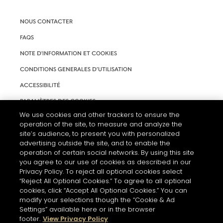
NOUS CONTACTER
FAQS
NOTE D'INFORMATION ET COOKIES
CONDITIONS GENERALES D’UTILISATION
ACCESSIBILITÉ
PARAMÈTRES DES COOKIES
We use cookies and other trackers to ensure the
operation of the site, to measure and analyze the
site’s audience, to present you with personalized
advertising outside the site, and to enable the
operation of certain social networks. By using this site
you agree to our use of cookies as described in our
Privacy Policy. To reject all optional cookies select
“Reject All Optional Cookies.” To agree to all optional
cookies, click “Accept All Optional Cookies.” You can
modify your selections though the “Cookie & Ad
L'ABUS D'ALCOOL EST DANGEREUX POUR LA SANTÉ. A
CONSOMMER AVEC MODÉRATION.
Settings” available here or in the browser
footer.
View Privacy Policy