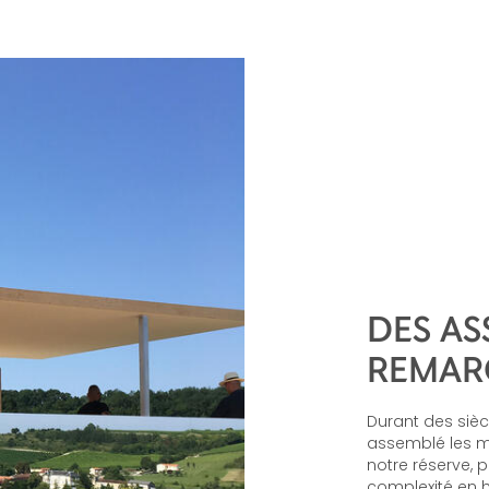
DES A
REMAR
Durant des sièc
assemblé les m
notre réserve,
complexité en h