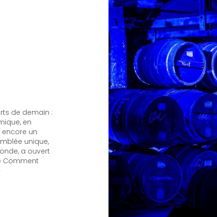
rts de demain :
mique, en
u encore un
emblée unique,
ronde, a ouvert
: « Comment
»