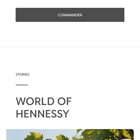
personnalité d’un cognac fin : souple, léger et
rond.
COMMANDER
Elles sont assemblées dans un cognac
d'exception défini par son caractère élégant
et soyeux, soulignant ses qualités
aromatiques finement nuancées et
harmonieusement équilibrées.
Sa palette de couleurs or cuivré témoigne de
nombreuses années passées en vieux fûts.
STORIES
WORLD OF
HENNESSY