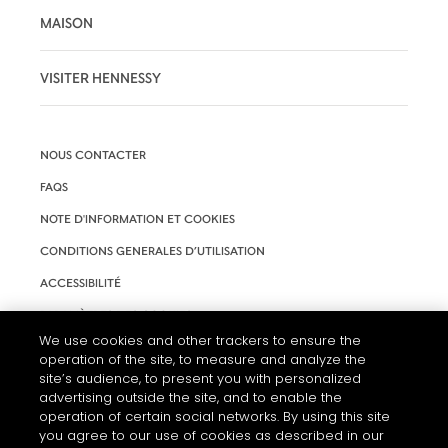
MAISON
VISITER HENNESSY
NOUS CONTACTER
FAQS
NOTE D'INFORMATION ET COOKIES
CONDITIONS GENERALES D’UTILISATION
ACCESSIBILITÉ
PARAMÈTRES DES COOKIES
We use cookies and other trackers to ensure the
operation of the site, to measure and analyze the
site’s audience, to present you with personalized
advertising outside the site, and to enable the
operation of certain social networks. By using this site
you agree to our use of cookies as described in our