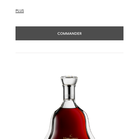
perpétuée par huit générations de Maîtres-
Assembleurs. Son héritage permet à la Maison
PLUS
Hennessy de s'étendre partout où ses
cognacs sont dégustés.
COMMANDER
En 1817, James Hennessy a créé un mélange
singulier pour le futur roi George IV
d’Angleterre. De la collaboration entre ces
deux personnalités est issu le premier « Very
Superior Old Pale », connu aujourd’hui sous le
nom de Hennessy V.S.O.P.
Hennessy V.S.O.P est un assemblage aussi
complet qu’harmonieux, l’expression même
d’un cognac équilibré.
Ce cognac de caractère est conçu à partir
d’une sélection d’eaux-de-vie charpentées et