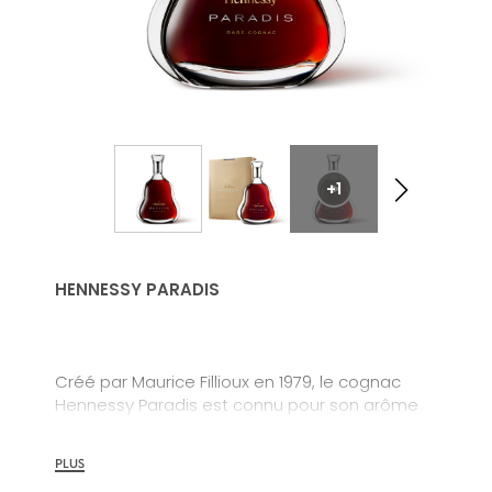
vieillies principalement dans des fûts de chêne
anciens.Hennessy V.S.O.P est l'expression du
savoir-faire de la Maison Hennessy depuis plus
de 200 ans.
+1
HENNESSY PARADIS
Créé par Maurice Fillioux en 1979, le cognac
Hennessy Paradis est connu pour son arôme
velouté et harmonieux.
PLUS
Il se compose d’eaux-de-vie reflétant la