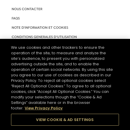
NOUS CONTACTER
FAQS
NOTE D'INFORMATION ET COOKIES
CONDITIONS GENERALES D’UTILISATION
ACCESSIBILITÉ
We use cookies and other trackers to ensure the
operation of the site, to measure and analyze the
PARAMÈTRES DES COOKIES
site’s audience, to present you with personalized
advertising outside the site, and to enable the
operation of certain social networks. By using this site
you agree to our use of cookies as described in our
Privacy Policy. To reject all optional cookies select
“Reject All Optional Cookies.” To agree to all optional
cookies, click “Accept All Optional Cookies.” You can
modify your selections though the “Cookie & Ad
Settings” available here or in the browser
footer.
View Privacy Policy
L'ABUS D'ALCOOL EST DANGEREUX POUR LA SANTÉ. A
CONSOMMER AVEC MODÉRATION.
VIEW COOKIE & AD SETTINGS