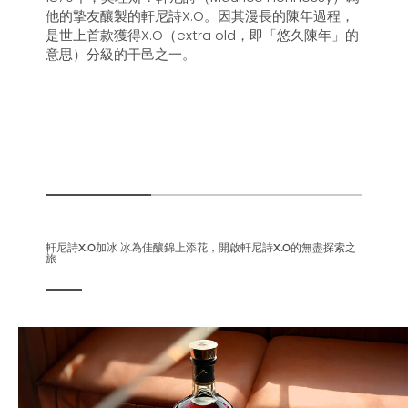
他的摯友釀製的軒尼詩X.O。因其漫長的陳年過程，
是世上首款獲得X.O（extra old，即「悠久陳年」的
意思）分級的干邑之一。
軒尼詩X.O加冰 冰為佳釀錦上添花，開啟軒尼詩X.O的無盡探索之
旅