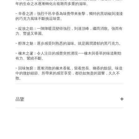
年的生命之水逐漸轉化出複雜而多重的滋味。
- 辛香之誘：強烈干邑辛香為味覺帶來衝擊，獨特的黑胡椒與淺淺
的巧克力風味不斷挑逗味蕾。
- 綻放之焰：一陣陣暖流變得強烈，到達頂峰，繼而消散。強而有
力、豐盛又華麗。
- 醇厚之魅：逐步感受到熟悉的滋味。就是圓潤濃郁的黑巧克力。
- 橡木之邃：令人注目的感覺突然湧現——橡木與香草的味道剛勁
有力、縈繞不斷。
- 回味無窮：逐漸消散的橡木香氣，留着悠長、幽香的餘韻。味道
中的微妙細節、所帶來的感官享受，都彷如無盡的迴響，久久不
散。
品鑒
甘飴之始
昇華之熱
辛香之誘
綻放之