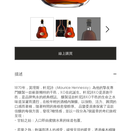
+1
線上購買
描述
1870年，莫理斯．軒尼詩（Maurice Hennessy）為他的摯友專
門釀製一款嶄新獨特的干邑，X.O在此誕生。軒尼詩X.O是原創干
邑，是品牌雋永的經典標誌。 釀製這款軒尼詩X.O干邑的生命之水
味道深邃而濃烈，在較年輕的酒桶內陳釀。以強勁、活力、圓潤的
口感而著稱，隨著時間的推移愈發醇厚。 品鑒委員會探索了這款
佳釀的每個方面，發現7種情感，並以一段分為7個篇章的奇幻旅程
呈現：
- 甘飴之始：入口即由蜜餞水果的味道包覆。
- 昇華之熱：飽滿而誘人的感受，緩慢呈現的暖意，透過橡木桶陳