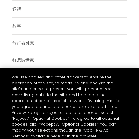
送禮
故事
旅行者独家
軒尼詩世家
We use cookies and other trackers to ensure the
參觀軒尼詩
operation of the site, to measure and analyze the
site’s audience, to present you with personalized
advertising outside the site, and to enable the
operation of certain social networks. By using this site
使用條款與細則
you agree to our use of cookies as described in our
常見問題
Privacy Policy. To reject all optional cookies select
“Reject All Optional Cookies.” To agree to all optional
私隱和COOKIES政策通知
cookies, click “Accept All Optional Cookies.” You can
modify your selections though the “Cookie & Ad
聯絡我們
Settings” available here or in the browser