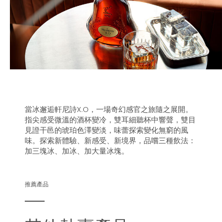
當冰邂逅軒尼詩X.O，一場奇幻感官之旅隨之展開。
指尖感受微溫的酒杯變冷，雙耳細聽杯中響聲，雙目
見證干邑的琥珀色澤變淡，味蕾探索變化無窮的風
味。探索新體驗、新感受、新境界，品嚐三種飲法：
加三塊冰、加冰、加大量冰塊。
推薦產品