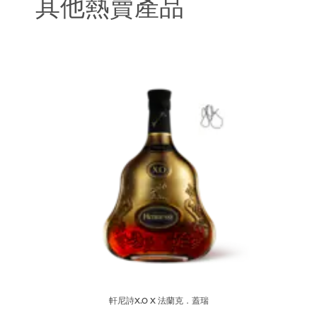
其他熱賣產品
軒尼詩X.O X 法蘭克．蓋瑞