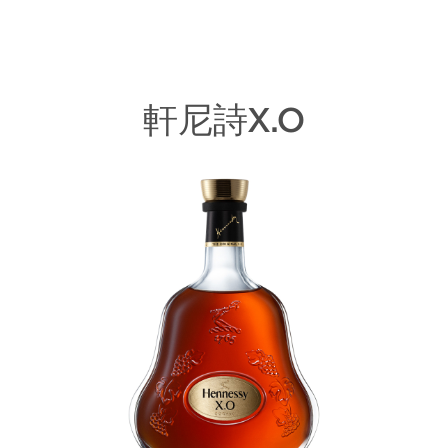
軒尼詩X.O