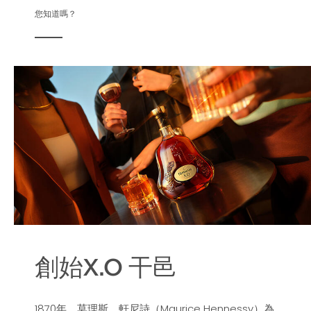
您知道嗎？
創始X.O 干邑
1870年，莫理斯．軒尼詩（Maurice Hennessy）為