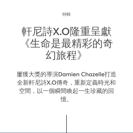
特輯
軒尼詩X.O隆重呈獻
《生命是最精彩的奇
入口即由蜜餞水果的味道包覆。
幻旅程》
屢獲大獎的導演Damien Chazelle打造
全新軒尼詩X.O傳奇，重新定義時光和
空間，以一個瞬間喚起一生珍藏的回
憶。