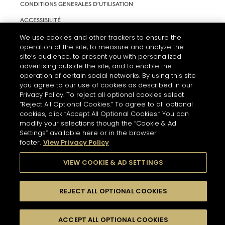
CONDITIONS GENERALES D’UTILISATION
ACCESSIBILITÉ
PARAMÈTRES DES COOKIES
We use cookies and other trackers to ensure the
operation of the site, to measure and analyze the
site’s audience, to present you with personalized
advertising outside the site, and to enable the
operation of certain social networks. By using this site
you agree to our use of cookies as described in our
Privacy Policy. To reject all optional cookies select
“Reject All Optional Cookies.” To agree to all optional
cookies, click “Accept All Optional Cookies.” You can
modify your selections though the “Cookie & Ad
Settings” available here or in the browser
L'ABUS D'ALCOOL EST DANGEREUX POUR LA SANTÉ. A
footer.
View Privacy Policy
CONSOMMER AVEC MODÉRATION.
VIEW COOKIE & AD SETTINGS
© 2026 HENNESSY
REJECT ALL OPTIONAL COOKIES
ACCEPT ALL OPTIONAL COOKIES