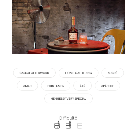
CASUAL AFTERWORK
HOME GATHERING
SUCRÉ
AMER
PRINTEMPS
ÉTÉ
APÉRITIF
HENNESSY VERY SPECIAL
Difficulté
difficulty level: easy
difficulty level: intermediate
difficulty level: advanced