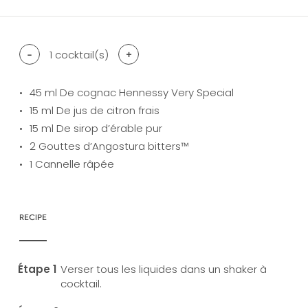
-
1
cocktail(s)
+
45
ml De cognac Hennessy Very Special
15
ml De jus de citron frais
15
ml De sirop d’érable pur
2
Gouttes d’Angostura bitters™
1
Cannelle râpée
RECIPE
Verser tous les liquides dans un shaker à
cocktail.