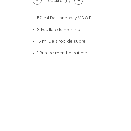
-
+
1
cocktail(s)
50
ml De Hennessy V.S.O.P
8
Feuilles de menthe
15
ml De sirop de sucre
1
Brin de menthe fraîche