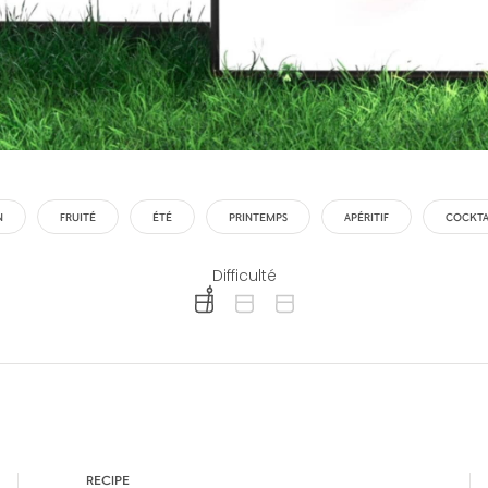
N
FRUITÉ
ÉTÉ
PRINTEMPS
APÉRITIF
COCKTAI
Difficulté
difficulty level: easy
difficulty level: intermediate
difficulty level: advanced
RECIPE