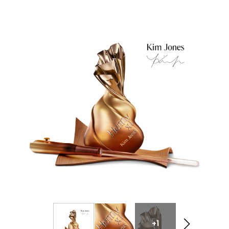
expression
de cognac « extra old » est devenu
le cognac emblématique
de la maison : un
assemblage complexe. Riche, puissant et
équilibré, Hennessy X.O
révèle
peu à peu sept
notes de dégustation.
+1