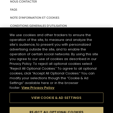
NOUS CONTACTER
FAQS
NOTE D'INFORMATION ET COOKIES
CONDITIONS GENERALES D’UTILISATION
ACCESSIBILITÉ
We use cookies and other trackers to ensure the
operation of the site, to measure and analyze the
PARAMÈTRES DES COOKIES
site’s audience, to present you with personalized
advertising outside the site, and to enable the
operation of certain social networks. By using this site
you agree to our use of cookies as described in our
Privacy Policy. To reject all optional cookies select
“Reject All Optional Cookies.” To agree to all optional
cookies, click “Accept All Optional Cookies.” You can
modify your selections though the “Cookie & Ad
Settings” available here or in the browser
footer.
View Privacy Policy
L'ABUS D'ALCOOL EST DANGEREUX POUR LA SANTÉ. A
CONSOMMER AVEC MODÉRATION.
VIEW COOKIE & AD SETTINGS
REJECT ALL OPTIONAL COOKIES