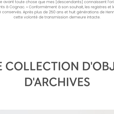
s Hennessy, fils du fondateur Richard Hennessy, exprime dans s
te avant toute chose que mes [descendants] connaissent l’or
ts à Cognac. » Conformément à son souhait, les registres et les
 conservés. Après plus de 250 ans et huit générations de Hennes
cette volonté de transmission demeure intacte.
 COLLECTION D'OB
D'ARCHIVES