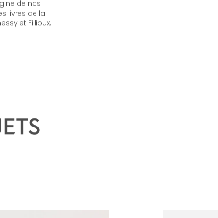
on testament :
igine de nos
 livres de la
sy et Fillioux,
JETS