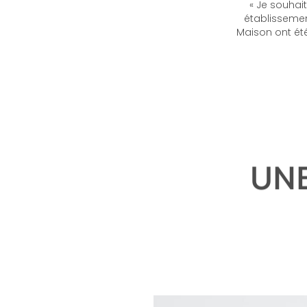
En 1843, Jame
« Je souhai
établissemen
Maison ont été
UNE