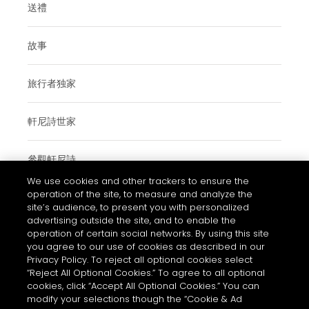
送禮
故事
旅行者独家
軒尼詩世家
參觀軒尼詩
We use cookies and other trackers to ensure the
operation of the site, to measure and analyze the
site’s audience, to present you with personalized
使用條款與細則
advertising outside the site, and to enable the
operation of certain social networks. By using this site
常見問題
you agree to our use of cookies as described in our
私隱和COOKIES政策通知
Privacy Policy. To reject all optional cookies select
“Reject All Optional Cookies.” To agree to all optional
聯絡我們
cookies, click “Accept All Optional Cookies.” You can
modify your selections though the “Cookie & Ad
的COOKIE設置