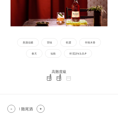
美酒佳餚
苦味
乾澀
辛辣木香
春天
短飲
軒尼詩V.S.O.P
高難度級
difficulty level: easy
difficulty level: intermediate
difficulty level: advanced
-
1
雞尾酒
+