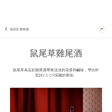
返回至 雞尾酒
鼠尾草雞尾酒
鼠尾草為這款雞尾酒帶來淡淡的花香和鹹味，帶出軒
尼詩V.S.O.P深藏的香味。