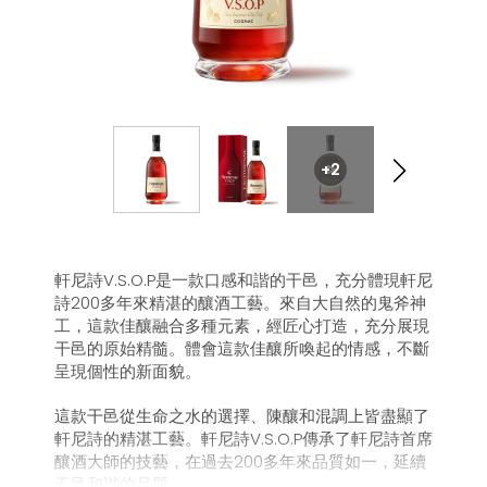
+2
軒尼詩V.S.O.P是一款口感和諧的干邑，充分體現軒尼
詩200多年來精湛的釀酒工藝。來自大自然的鬼斧神
工，這款佳釀融合多種元素，經匠心打造，充分展現
干邑的原始精髓。體會這款佳釀所喚起的情感，不斷
呈現個性的新面貌。
這款干邑從生命之水的選擇、陳釀和混調上皆盡顯了
軒尼詩的精湛工藝。軒尼詩V.S.O.P傳承了軒尼詩首席
釀酒大師的技藝，在過去200多年來品質如一，延續
干邑和諧的品質。