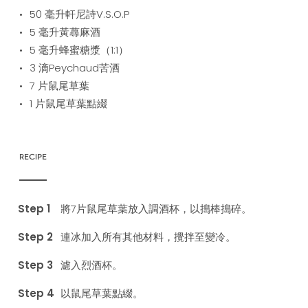
50
毫升軒尼詩V.S.O.P
5
毫升黃蕁麻酒
5
毫升蜂蜜糖漿（1:1）
3
滴Peychaud苦酒
7
片鼠尾草葉
1
片鼠尾草葉點綴
RECIPE
將7片鼠尾草葉放入調酒杯，以搗棒搗碎。
連冰加入所有其他材料，攪拌至變冷。
濾入烈酒杯。
以鼠尾草葉點綴。