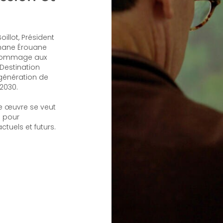
oillot, Président
phane Érouane
 hommage aux
Destination
égénération de
2030.
e œuvre se veut
n pour
tuels et futurs.