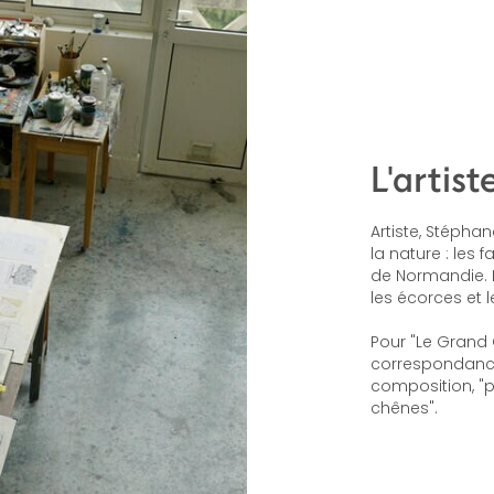
L'artist
Artiste, Stépha
la nature : les 
de Normandie. D
les écorces et 
Pour "Le Grand C
correspondance
composition, "p
chênes".