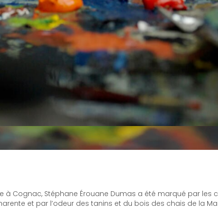
site à Cognac, Stéphane Érouane Dumas a été marqué par les 
harente et par l’odeur des tanins et du bois des chais de la Ma