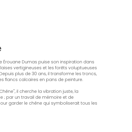
e
ne Érouane Dumas puise son inspiration dans
falaises vertigineuses et les forêts voluptueuses
epuis plus de 30 ans, il transforme les troncs,
les flancs calcaires en pans de peinture.
hêne", il cherche la vibration juste, la
 ; par un travail de mémoire et de
our garder le chêne qui symboliserait tous les