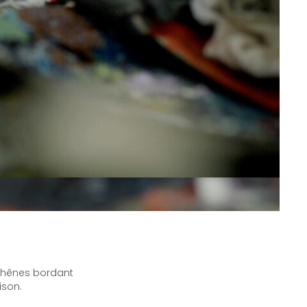
chênes bordant
ison.