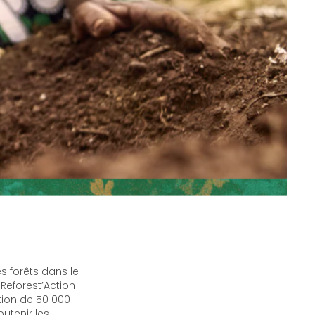
s forêts dans le
Reforest’Action
tion de 50 000
outenir les