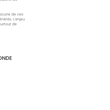
chacune de ces
énérés. L’enjeu
surtout de
ONDE