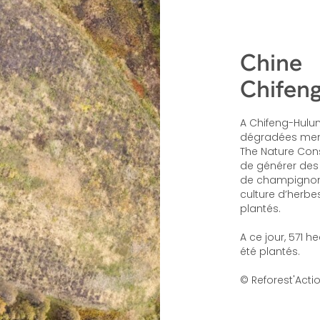
Chine
Chifen
A Chifeng-Hulunb
dégradées mené 
The Nature Co
de générer des
de champignons 
culture d’herbe
plantés.
A ce jour, 571 h
été plantés.
© Reforest'Acti