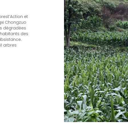
rest’Action et
ngxi Chongzuo
rres dégradées
 habitants des
ubsistance.
41 arbres