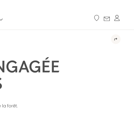
ENGAGÉE
S
la forêt.