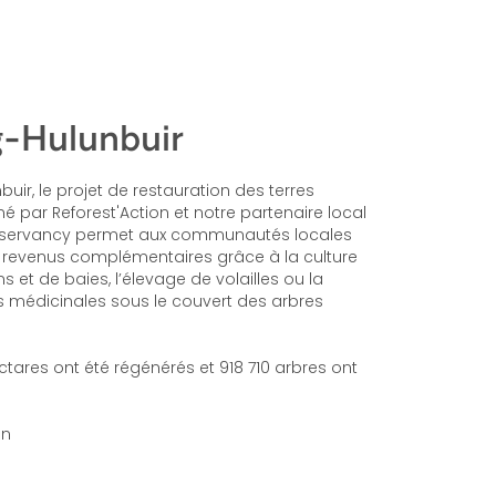
g-Hulunbuir
uir, le projet de restauration des terres
par Reforest'Action et notre partenaire local
nservancy permet aux communautés locales
 revenus complémentaires grâce à la culture
et de baies, l’élevage de volailles ou la
s médicinales sous le couvert des arbres
ectares ont été régénérés et 918 710 arbres ont
on