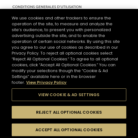
CONDITIONS GENERALES D’UTILISATION
ACCESSIBILITÉ
We use cookies and other trackers to ensure the
operation of the site, to measure and analyze the
PARAMÈTRES DES COOKIES
site’s audience, to present you with personalized
advertising outside the site, and to enable the
operation of certain social networks. By using this site
you agree to our use of cookies as described in our
Privacy Policy. To reject all optional cookies select
“Reject All Optional Cookies.” To agree to all optional
cookies, click “Accept All Optional Cookies.” You can
modify your selections though the “Cookie & Ad
Settings” available here or in the browser
footer.
View Privacy Policy
L'ABUS D'ALCOOL EST DANGEREUX POUR LA SANTÉ. A
CONSOMMER AVEC MODÉRATION.
VIEW COOKIE & AD SETTINGS
REJECT ALL OPTIONAL COOKIES
© 2026 HENNESSY
ACCEPT ALL OPTIONAL COOKIES