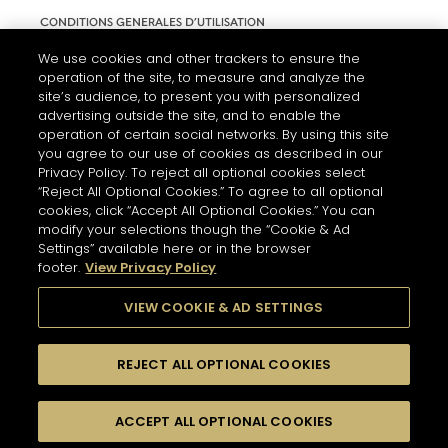
CONDITIONS GENERALES D’UTILISATION
ACCESSIBILITÉ
We use cookies and other trackers to ensure the
operation of the site, to measure and analyze the
PARAMÈTRES DES COOKIES
site’s audience, to present you with personalized
advertising outside the site, and to enable the
operation of certain social networks. By using this site
you agree to our use of cookies as described in our
Privacy Policy. To reject all optional cookies select
“Reject All Optional Cookies.” To agree to all optional
cookies, click “Accept All Optional Cookies.” You can
modify your selections though the “Cookie & Ad
Settings” available here or in the browser
footer.
View Privacy Policy
L'ABUS D'ALCOOL EST DANGEREUX POUR LA SANTÉ. A
CONSOMMER AVEC MODÉRATION.
VIEW COOKIE & AD SETTINGS
REJECT ALL OPTIONAL COOKIES
© 2026 HENNESSY
ACCEPT ALL OPTIONAL COOKIES