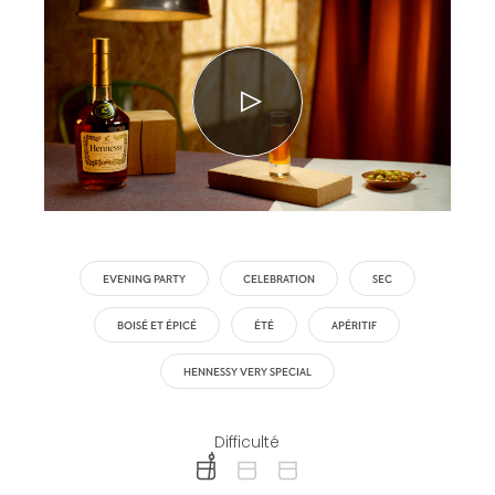
EVENING PARTY
CELEBRATION
SEC
BOISÉ ET ÉPICÉ
ÉTÉ
APÉRITIF
HENNESSY VERY SPECIAL
Difficulté
difficulty level: easy
difficulty level: intermediate
difficulty level: advanced