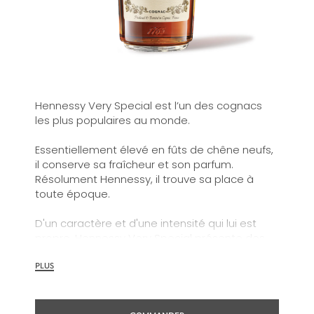
Hennessy Very Special est l’un des cognacs
les plus populaires au monde.
Essentiellement élevé en fûts de chêne neufs,
il conserve sa fraîcheur et son parfum.
Résolument Hennessy, il trouve sa place à
toute époque.
D'un caractère et d'une intensité qui lui est
propre, Hennessy Very Special présente des
caractéristiques grillées et fruitées ainsi que
des arômes riches et clairement définis en
PLUS
bouche.
Hennessy Very Special révèle une personnalité