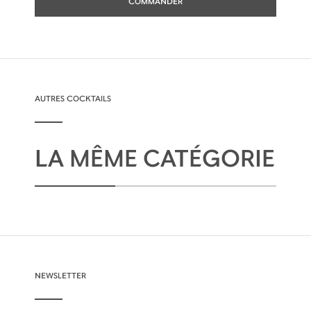
COMMANDER
urbaine et pleine de vie, par le biais de
collaborations uniques avec des artistes, et
fait l'objet d'éditions limitées chaque année.
AUTRES COCKTAILS
LA MÊME CATÉGORIE
NEWSLETTER