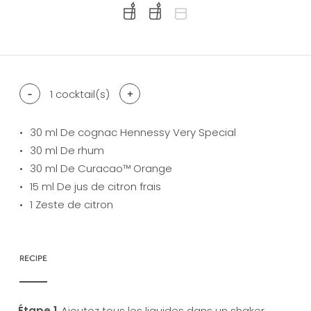
difficulty level: easy
difficulty level: intermediate
difficulty level: advanced
-
1
cocktail(s)
+
30
ml De cognac Hennessy Very Special
30
ml De rhum
30
ml De Curacao™ Orange
15
ml De jus de citron frais
1
Zeste de citron
RECIPE
Ajoutez tous les liquides dans un shaker