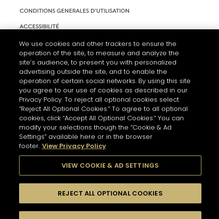
CONDITIONS GENERALES D’UTILISATION
ACCESSIBILITÉ
PARAMÈTRES DES COOKIES
We use cookies and other trackers to ensure the
operation of the site, to measure and analyze the
site’s audience, to present you with personalized
advertising outside the site, and to enable the
operation of certain social networks. By using this site
you agree to our use of cookies as described in our
Privacy Policy. To reject all optional cookies select
“Reject All Optional Cookies.” To agree to all optional
cookies, click “Accept All Optional Cookies.” You can
modify your selections though the “Cookie & Ad
Settings” available here or in the browser
L'ABUS D'ALCOOL EST DANGEREUX POUR LA SANTÉ. A
footer.
View Privacy Policy
CONSOMMER AVEC MODÉRATION.
VIEW COOKIE & AD SETTINGS
© 2026 HENNESSY
REJECT ALL OPTIONAL COOKIES