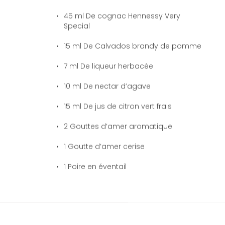
45
ml De cognac Hennessy Very
Special
15
ml De Calvados brandy de pomme
7
ml De liqueur herbacée
10
ml De nectar d’agave
15
ml De jus de citron vert frais
2
Gouttes d’amer aromatique
1
Goutte d’amer cerise
1
Poire en éventail