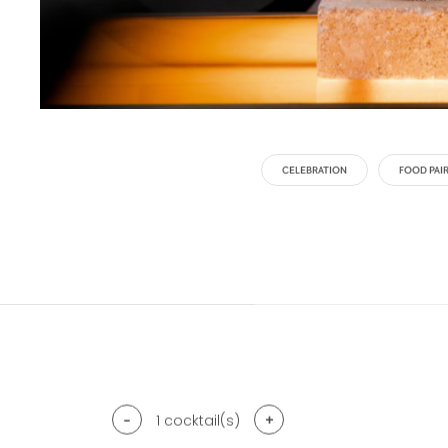
CELEBRATION
FOOD PAI
-
+
1
cocktail(s)