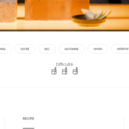
RING
SUCRÉ
SEC
AUTOMNE
HIVER
APÉRITIF
Difficulté
difficulty level: easy
difficulty level: intermediate
difficulty level: advanced
RECIPE