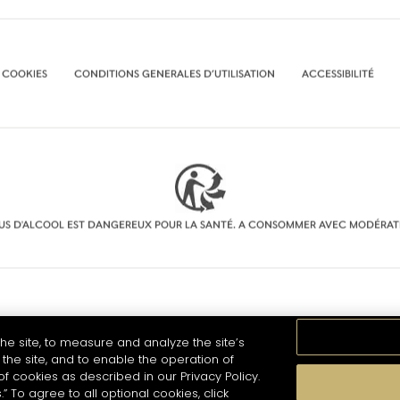
 COOKIES
CONDITIONS GENERALES D’UTILISATION
ACCESSIBILITÉ
BUS D'ALCOOL EST DANGEREUX POUR LA SANTÉ. A CONSOMMER AVEC MODÉRAT
he site, to measure and analyze the site’s
the site, and to enable the operation of
of cookies as described in our Privacy Policy.
.” To agree to all optional cookies, click