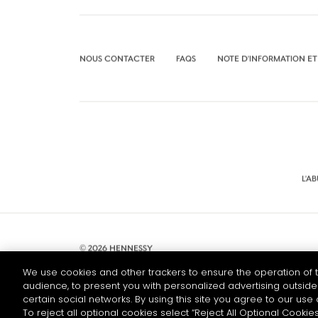
NOUS CONTACTER
FAQS
NOTE D'INFORMATION ET
L'A
© 2026 HENNESSY
We use cookies and other trackers to ensure the operation of t
audience, to present you with personalized advertising outside 
certain social networks. By using this site you agree to our use 
To reject all optional cookies select “Reject All Optional Cookies